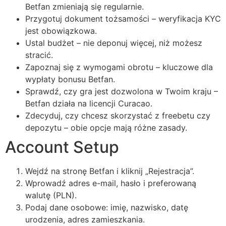
Betfan zmieniają się regularnie.
Przygotuj dokument tożsamości – weryfikacja KYC
jest obowiązkowa.
Ustal budżet – nie deponuj więcej, niż możesz
stracić.
Zapoznaj się z wymogami obrotu – kluczowe dla
wypłaty bonusu Betfan.
Sprawdź, czy gra jest dozwolona w Twoim kraju –
Betfan działa na licencji Curacao.
Zdecyduj, czy chcesz skorzystać z freebetu czy
depozytu – obie opcje mają różne zasady.
Account Setup
Wejdź na stronę Betfan i kliknij „Rejestracja”.
Wprowadź adres e-mail, hasło i preferowaną
walutę (PLN).
Podaj dane osobowe: imię, nazwisko, datę
urodzenia, adres zamieszkania.