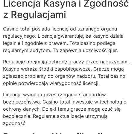
Licencja Kasyna i Zgodność
z Regulacjami
Casino total posiada licencję od uznanego organu
regulacyjnego. Licencja gwarantuje, że kasyno działa
legalnie i zgodnie z prawem. Totalcasino podlega
regularnym audytom. To zapewnia uczciwość gier.
Regulacje obejmują ochronę graczy przed nadużyciami.
Kasyno wdraża środki zapobiegawcze. Gracze mogą
zgłaszać problemy do organów nadzoru. Total casino
opinie potwierdzają wiarygodność licencji.
Licencja wymaga przestrzegania standardów
bezpieczeństwa. Casino total inwestuje w technologie
ochrony danych. Dzięki temu gracze mogą czuć się
bezpiecznie. Regularne aktualizacje utrzymują
zgodność.