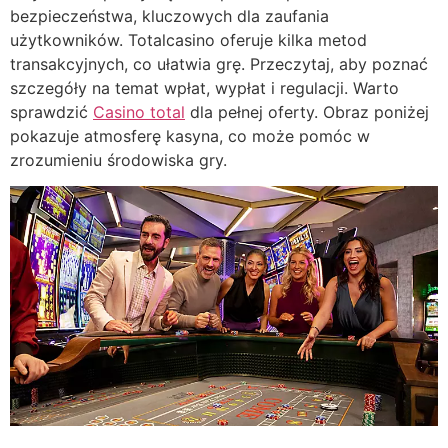
bezpieczeństwa, kluczowych dla zaufania
użytkowników. Totalcasino oferuje kilka metod
transakcyjnych, co ułatwia grę. Przeczytaj, aby poznać
szczegóły na temat wpłat, wypłat i regulacji. Warto
sprawdzić
Casino total
dla pełnej oferty. Obraz poniżej
pokazuje atmosferę kasyna, co może pomóc w
zrozumieniu środowiska gry.