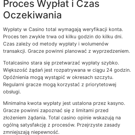
Proces Wypłat i Czas
Oczekiwania
Wypłaty w Casino total wymagają weryfikacji konta.
Proces ten zwykle trwa od kilku godzin do kilku dni.
Czas zależy od metody wypłaty i wolumenów
transakcji. Gracze powinni planować z wyprzedzeniem.
Totalcasino stara się przetwarzać wypłaty szybko.
Większość żądań jest rozpatrywana w ciągu 24 godzin.
Opóźnienia mogą wystąpić w okresach szczytu.
Regularni gracze mogą korzystać z priorytetowej
obsługi.
Minimalna kwota wypłaty jest ustalona przez kasyno.
Gracze powinni zapoznać się z limitami przed
złożeniem żądania. Total casino opinie wskazują na
ogólną satysfakcję z procesów. Przejrzyste zasady
zmniejszają niepewność.