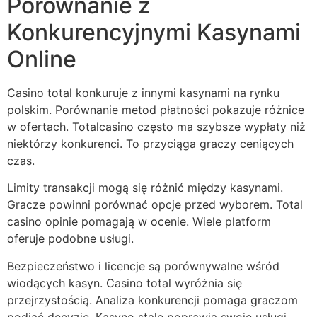
Porównanie z
Konkurencyjnymi Kasynami
Online
Casino total konkuruje z innymi kasynami na rynku
polskim. Porównanie metod płatności pokazuje różnice
w ofertach. Totalcasino często ma szybsze wypłaty niż
niektórzy konkurenci. To przyciąga graczy ceniących
czas.
Limity transakcji mogą się różnić między kasynami.
Gracze powinni porównać opcje przed wyborem. Total
casino opinie pomagają w ocenie. Wiele platform
oferuje podobne usługi.
Bezpieczeństwo i licencje są porównywalne wśród
wiodących kasyn. Casino total wyróżnia się
przejrzystością. Analiza konkurencji pomaga graczom
podjąć decyzję. Kasyno stale poprawia swoje usługi.