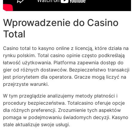
Wprowadzenie do Casino
Total
Casino total to kasyno online z licencją, które działa na
rynku polskim. Total casino opinie często podkreślają
łatwość użytkowania. Platforma zapewnia dostęp do
gier od różnych dostawców. Bezpieczeństwo transakcji
jest priorytetem dla operatora. Gracze mogą liczyć na
przejrzyste warunki.
W tym przeglądzie analizujemy metody płatności i
procedury bezpieczeństwa. Totalcasino oferuje opcje
dla różnych preferencji. Zrozumienie tych aspektów
pomaga w podejmowaniu świadomych decyzji. Kasyno
stale aktualizuje swoje usługi.