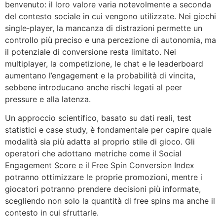
benvenuto: il loro valore varia notevolmente a seconda
del contesto sociale in cui vengono utilizzate. Nei giochi
single‑player, la mancanza di distrazioni permette un
controllo più preciso e una percezione di autonomia, ma
il potenziale di conversione resta limitato. Nei
multiplayer, la competizione, le chat e le leaderboard
aumentano l’engagement e la probabilità di vincita,
sebbene introducano anche rischi legati al peer
pressure e alla latenza.
Un approccio scientifico, basato su dati reali, test
statistici e case study, è fondamentale per capire quale
modalità sia più adatta al proprio stile di gioco. Gli
operatori che adottano metriche come il Social
Engagement Score e il Free Spin Conversion Index
potranno ottimizzare le proprie promozioni, mentre i
giocatori potranno prendere decisioni più informate,
scegliendo non solo la quantità di free spins ma anche il
contesto in cui sfruttarle.