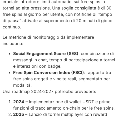
cruciale introdurre limiti automatici sui free spins in
tornei ad alta pressione. Una soglia consigliata è di 30
free spins al giorno per utente, con notifiche di “tempo
di pausa” attivate al superamento di 20 minuti di gioco
continuo.
Le metriche di monitoraggio da implementare
includono:
Social Engagement Score (SES)
: combinazione di
messaggi in chat, tempo di partecipazione a tornei
e interazioni con badge.
Free Spin Conversion Index (FSCI)
: rapporto tra
free spins erogati e vincite reali, segmentato per
modalità.
Una roadmap 2024‑2027 potrebbe prevedere:
2024
– Implementazione di wallet USDT e prime
funzioni di tracciamento on‑chain per le free spins.
2025
– Lancio di tornei multiplayer con reward