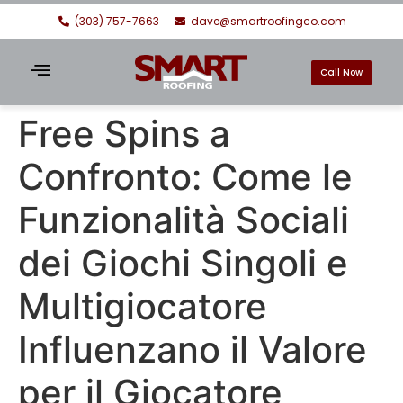
(303) 757-7663
dave@smartroofingco.com
Call Now
Free Spins a
Confronto: Come le
Funzionalità Sociali
dei Giochi Singoli e
Multigiocatore
Influenzano il Valore
per il Giocatore