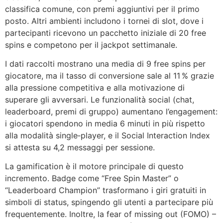
classifica comune, con premi aggiuntivi per il primo
posto. Altri ambienti includono i tornei di slot, dove i
partecipanti ricevono un pacchetto iniziale di 20 free
spins e competono per il jackpot settimanale.
I dati raccolti mostrano una media di 9 free spins per
giocatore, ma il tasso di conversione sale al 11 % grazie
alla pressione competitiva e alla motivazione di
superare gli avversari. Le funzionalità social (chat,
leaderboard, premi di gruppo) aumentano l’engagement:
i giocatori spendono in media 6 minuti in più rispetto
alla modalità single‑player, e il Social Interaction Index
si attesta su 4,2 messaggi per sessione.
La gamification è il motore principale di questo
incremento. Badge come “Free Spin Master” o
“Leaderboard Champion” trasformano i giri gratuiti in
simboli di status, spingendo gli utenti a partecipare più
frequentemente. Inoltre, la fear of missing out (FOMO) –