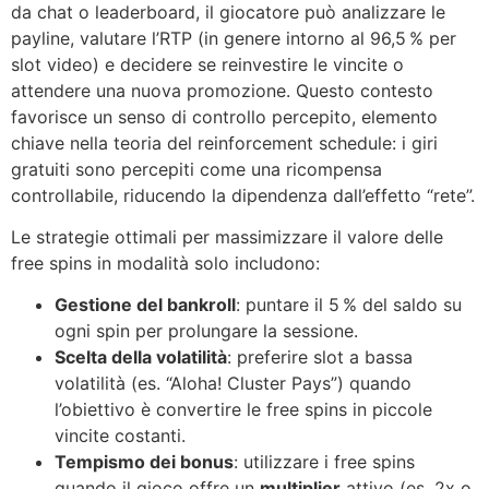
da chat o leaderboard, il giocatore può analizzare le
payline, valutare l’RTP (in genere intorno al 96,5 % per
slot video) e decidere se reinvestire le vincite o
attendere una nuova promozione. Questo contesto
favorisce un senso di controllo percepito, elemento
chiave nella teoria del reinforcement schedule: i giri
gratuiti sono percepiti come una ricompensa
controllabile, riducendo la dipendenza dall’effetto “rete”.
Le strategie ottimali per massimizzare il valore delle
free spins in modalità solo includono:
Gestione del bankroll
: puntare il 5 % del saldo su
ogni spin per prolungare la sessione.
Scelta della volatilità
: preferire slot a bassa
volatilità (es. “Aloha! Cluster Pays”) quando
l’obiettivo è convertire le free spins in piccole
vincite costanti.
Tempismo dei bonus
: utilizzare i free spins
quando il gioco offre un
multiplier
attivo (es. 2x o