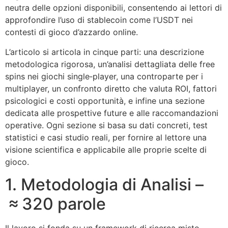
neutra delle opzioni disponibili, consentendo ai lettori di
approfondire l’uso di stablecoin come l’USDT nei
contesti di gioco d’azzardo online.
L’articolo si articola in cinque parti: una descrizione
metodologica rigorosa, un’analisi dettagliata delle free
spins nei giochi single‑player, una controparte per i
multiplayer, un confronto diretto che valuta ROI, fattori
psicologici e costi opportunità, e infine una sezione
dedicata alle prospettive future e alle raccomandazioni
operative. Ogni sezione si basa su dati concreti, test
statistici e casi studio reali, per fornire al lettore una
visione scientifica e applicabile alle proprie scelte di
gioco.
1. Metodologia di Analisi –
≈ 320 parole