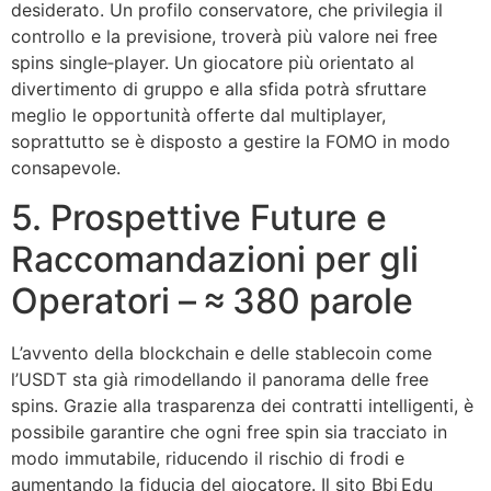
desiderato. Un profilo conservatore, che privilegia il
controllo e la previsione, troverà più valore nei free
spins single‑player. Un giocatore più orientato al
divertimento di gruppo e alla sfida potrà sfruttare
meglio le opportunità offerte dal multiplayer,
soprattutto se è disposto a gestire la FOMO in modo
consapevole.
5. Prospettive Future e
Raccomandazioni per gli
Operatori – ≈ 380 parole
L’avvento della blockchain e delle stablecoin come
l’USDT sta già rimodellando il panorama delle free
spins. Grazie alla trasparenza dei contratti intelligenti, è
possibile garantire che ogni free spin sia tracciato in
modo immutabile, riducendo il rischio di frodi e
aumentando la fiducia del giocatore. Il sito Bbi Edu