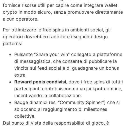
fornisce risorse utili per capire come integrare wallet
crypto in modo sicuro, senza promuovere direttamente
alcun operatore.
Per ottimizzare le free spins in ambienti social, gli
operatori dovrebbero adottare i seguenti design
patterns:
Pulsante “Share your win” collegato a piattaforme
di messaggistica, che consente di pubblicare la
vincita sui feed social e di guadagnare un bonus
extra.
Reward pools condivisi
, dove i free spins di tutti i
partecipanti contribuiscono a un jackpot comune,
incentivando la collaborazione.
Badge dinamici (es. “Community Spinner”) che si
sbloccano al raggiungimento di milestones
collettive.
Dal punto di vista della responsabilità di gioco, è