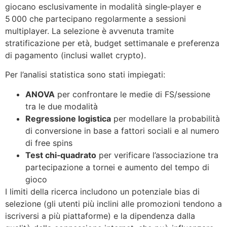
giocano esclusivamente in modalità single‑player e
5 000 che partecipano regolarmente a sessioni
multiplayer. La selezione è avvenuta tramite
stratificazione per età, budget settimanale e preferenza
di pagamento (inclusi wallet crypto).
Per l’analisi statistica sono stati impiegati:
ANOVA
per confrontare le medie di FS/sessione
tra le due modalità
Regressione logistica
per modellare la probabilità
di conversione in base a fattori sociali e al numero
di free spins
Test chi‑quadrato
per verificare l’associazione tra
partecipazione a tornei e aumento del tempo di
gioco
I limiti della ricerca includono un potenziale bias di
selezione (gli utenti più inclini alle promozioni tendono a
iscriversi a più piattaforme) e la dipendenza dalla