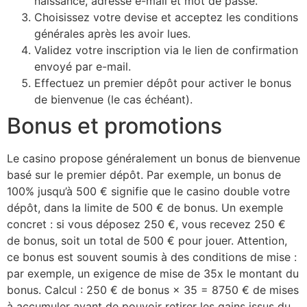
naissance, adresse e-mail et mot de passe.
Choisissez votre devise et acceptez les conditions
générales après les avoir lues.
Validez votre inscription via le lien de confirmation
envoyé par e-mail.
Effectuez un premier dépôt pour activer le bonus
de bienvenue (le cas échéant).
Bonus et promotions
Le casino propose généralement un bonus de bienvenue
basé sur le premier dépôt. Par exemple, un bonus de
100% jusqu’à 500 € signifie que le casino double votre
dépôt, dans la limite de 500 € de bonus. Un exemple
concret : si vous déposez 250 €, vous recevez 250 €
de bonus, soit un total de 500 € pour jouer. Attention,
ce bonus est souvent soumis à des conditions de mise :
par exemple, un exigence de mise de 35x le montant du
bonus. Calcul : 250 € de bonus × 35 = 8750 € de mises
à accumuler avant de pouvoir retirer les gains issus du