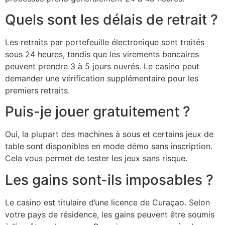
Quels sont les délais de retrait ?
Les retraits par portefeuille électronique sont traités
sous 24 heures, tandis que les virements bancaires
peuvent prendre 3 à 5 jours ouvrés. Le casino peut
demander une vérification supplémentaire pour les
premiers retraits.
Puis-je jouer gratuitement ?
Oui, la plupart des machines à sous et certains jeux de
table sont disponibles en mode démo sans inscription.
Cela vous permet de tester les jeux sans risque.
Les gains sont-ils imposables ?
Le casino est titulaire d’une licence de Curaçao. Selon
votre pays de résidence, les gains peuvent être soumis