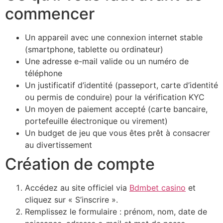
commencer
Un appareil avec une connexion internet stable
(smartphone, tablette ou ordinateur)
Une adresse e-mail valide ou un numéro de
téléphone
Un justificatif d’identité (passeport, carte d’identité
ou permis de conduire) pour la vérification KYC
Un moyen de paiement accepté (carte bancaire,
portefeuille électronique ou virement)
Un budget de jeu que vous êtes prêt à consacrer
au divertissement
Création de compte
Accédez au site officiel via
Bdmbet casino
et
cliquez sur « S’inscrire ».
Remplissez le formulaire : prénom, nom, date de