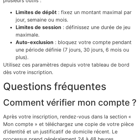
plusieurs outils :
Limites de dépôt
: fixez un montant maximal par
jour, semaine ou mois.
Limites de session
: définissez une durée de jeu
maximale.
Auto-exclusion
: bloquez votre compte pendant
une période définie (7 jours, 30 jours, 6 mois ou
plus).
Utilisez ces paramètres depuis votre tableau de bord
dès votre inscription.
Questions fréquentes
Comment vérifier mon compte ?
Après votre inscription, rendez-vous dans la section «
Mon compte » et téléchargez une copie de votre pièce
d’identité et un justificatif de domicile récent. Le
processus prend généralement 24 à 48 heures.