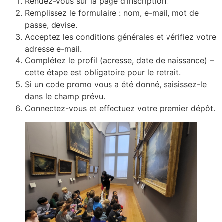
Rendez-vous sur la page d’inscription.
Remplissez le formulaire : nom, e-mail, mot de
passe, devise.
Acceptez les conditions générales et vérifiez votre
adresse e-mail.
Complétez le profil (adresse, date de naissance) –
cette étape est obligatoire pour le retrait.
Si un code promo vous a été donné, saisissez-le
dans le champ prévu.
Connectez-vous et effectuez votre premier dépôt.