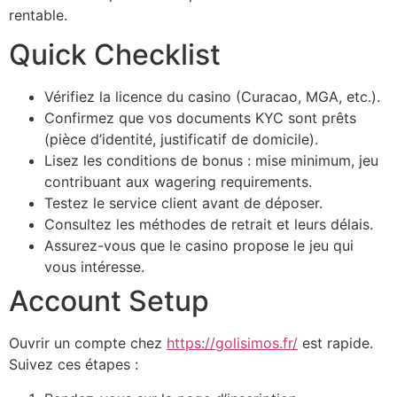
rentable.
Quick Checklist
Vérifiez la licence du casino (Curacao, MGA, etc.).
Confirmez que vos documents KYC sont prêts
(pièce d’identité, justificatif de domicile).
Lisez les conditions de bonus : mise minimum, jeu
contribuant aux wagering requirements.
Testez le service client avant de déposer.
Consultez les méthodes de retrait et leurs délais.
Assurez-vous que le casino propose le jeu qui
vous intéresse.
Account Setup
Ouvrir un compte chez
https://golisimos.fr/
est rapide.
Suivez ces étapes :