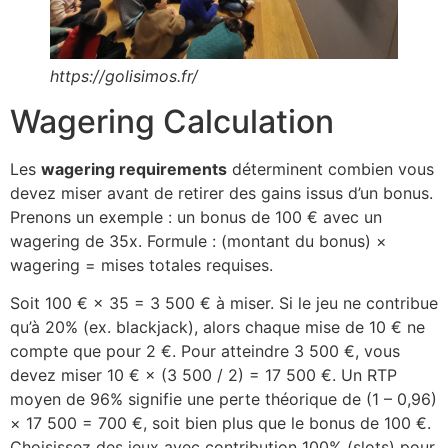
https://golisimos.fr/
Wagering Calculation
Les
wagering requirements
déterminent combien vous
devez miser avant de retirer des gains issus d’un bonus.
Prenons un exemple : un bonus de 100 € avec un
wagering de 35x. Formule : (montant du bonus) ×
wagering = mises totales requises.
Soit 100 € × 35 = 3 500 € à miser. Si le jeu ne contribue
qu’à 20% (ex. blackjack), alors chaque mise de 10 € ne
compte que pour 2 €. Pour atteindre 3 500 €, vous
devez miser 10 € × (3 500 / 2) = 17 500 €. Un RTP
moyen de 96% signifie une perte théorique de (1 – 0,96)
× 17 500 = 700 €, soit bien plus que le bonus de 100 €.
Choisissez des jeux avec contribution 100% (slots) pour