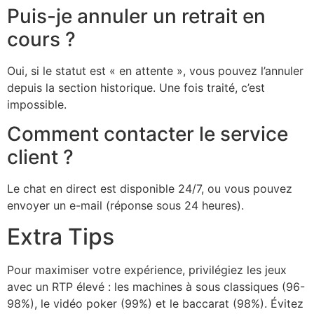
Puis-je annuler un retrait en
cours ?
Oui, si le statut est « en attente », vous pouvez l’annuler
depuis la section historique. Une fois traité, c’est
impossible.
Comment contacter le service
client ?
Le chat en direct est disponible 24/7, ou vous pouvez
envoyer un e-mail (réponse sous 24 heures).
Extra Tips
Pour maximiser votre expérience, privilégiez les jeux
avec un RTP élevé : les machines à sous classiques (96-
98%), le vidéo poker (99%) et le baccarat (98%). Évitez