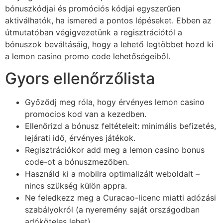
bónuszkódjai és promóciós kódjai egyszerűen
aktiválhatók, ha ismered a pontos lépéseket. Ebben az
útmutatóban végigvezetünk a regisztrációtól a
bónuszok beváltásáig, hogy a lehető legtöbbet hozd ki
a lemon casino promo code lehetőségeiből.
Gyors ellenőrzőlista
Győződj meg róla, hogy érvényes lemon casino
promocios kod van a kezedben.
Ellenőrizd a bónusz feltételeit: minimális befizetés,
lejárati idő, érvényes játékok.
Regisztrációkor add meg a lemon casino bonus
code-ot a bónuszmezőben.
Használd ki a mobilra optimalizált weboldalt –
nincs szükség külön appra.
Ne feledkezz meg a Curacao-licenc miatti adózási
szabályokról (a nyeremény saját országodban
adóköteles lehet).