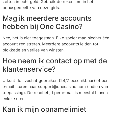
zetten in echt geld. Gebruik de rekensom in het
bonusgedeelte van deze gids.
Mag ik meerdere accounts
hebben bij One Casino?
Nee, het is niet toegestaan. Elke speler mag slechts één
account registreren. Meerdere accounts leiden tot
blokkade en verlies van winsten.
Hoe neem ik contact op met de
klantenservice?
U kunt de livechat gebruiken (24/7 beschikbaar) of een
e‑mail sturen naar support@onecasino.com (indien van
toepassing). De reactietijd per e‑mail is meestal binnen
enkele uren.
Kan ik mijn opnamelimiet