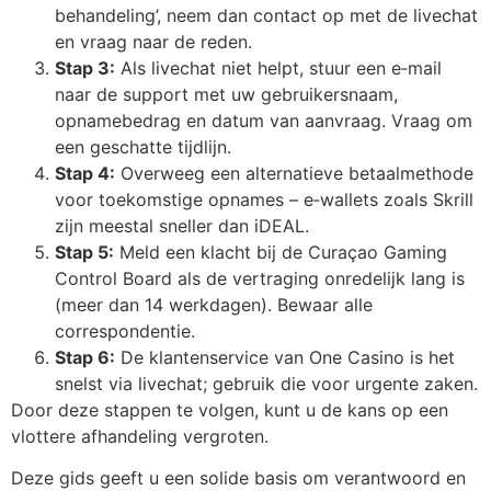
behandeling’, neem dan contact op met de livechat
en vraag naar de reden.
Stap 3:
Als livechat niet helpt, stuur een e‑mail
naar de support met uw gebruikersnaam,
opnamebedrag en datum van aanvraag. Vraag om
een geschatte tijdlijn.
Stap 4:
Overweeg een alternatieve betaalmethode
voor toekomstige opnames – e‑wallets zoals Skrill
zijn meestal sneller dan iDEAL.
Stap 5:
Meld een klacht bij de Curaçao Gaming
Control Board als de vertraging onredelijk lang is
(meer dan 14 werkdagen). Bewaar alle
correspondentie.
Stap 6:
De klantenservice van One Casino is het
snelst via livechat; gebruik die voor urgente zaken.
Door deze stappen te volgen, kunt u de kans op een
vlottere afhandeling vergroten.
Deze gids geeft u een solide basis om verantwoord en