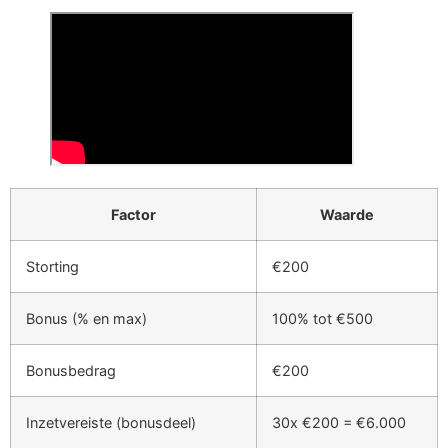
Factor
Waarde
Storting
€200
Bonus (% en max)
100% tot €500
Bonusbedrag
€200
Inzetvereiste (bonusdeel)
30x €200 = €6.000