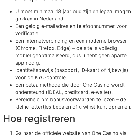
U moet minimaal 18 jaar oud zijn en legaal mogen
gokken in Nederland.
Een geldig e‑mailadres en telefoonnummer voor
verificatie.
Een internetverbinding en een moderne browser
(Chrome, Firefox, Edge) – de site is volledig
mobiel geoptimaliseerd, dus u hebt geen aparte
app nodig.
Identiteitsbewijs (paspoort, ID‑kaart of rijbewijs)
voor de KYC‑controle.
Een betaalmethode die door One Casino wordt
ondersteund (iDEAL, creditcard, e‑wallet).
Bereidheid om bonusvoorwaarden te lezen – de
kleine lettertjes bepalen of u winst kunt opnemen.
Hoe registreren
Ga naar de officiële website van One Casino via