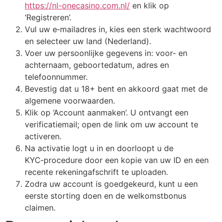
https://nl-onecasino.com.nl/
en klik op
‘Registreren’.
Vul uw e‑mailadres in, kies een sterk wachtwoord
en selecteer uw land (Nederland).
Voer uw persoonlijke gegevens in: voor‑ en
achternaam, geboortedatum, adres en
telefoonnummer.
Bevestig dat u 18+ bent en akkoord gaat met de
algemene voorwaarden.
Klik op ‘Account aanmaken’. U ontvangt een
verificatiemail; open de link om uw account te
activeren.
Na activatie logt u in en doorloopt u de
KYC‑procedure door een kopie van uw ID en een
recente rekeningafschrift te uploaden.
Zodra uw account is goedgekeurd, kunt u een
eerste storting doen en de welkomstbonus
claimen.