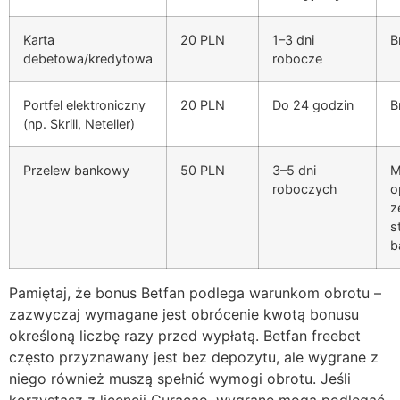
Karta
20 PLN
1–3 dni
B
debetowa/kredytowa
robocze
Portfel elektroniczny
20 PLN
Do 24 godzin
B
(np. Skrill, Neteller)
Przelew bankowy
50 PLN
3–5 dni
M
roboczych
o
z
s
b
Pamiętaj, że bonus Betfan podlega warunkom obrotu –
zazwyczaj wymagane jest obrócenie kwotą bonusu
określoną liczbę razy przed wypłatą. Betfan freebet
często przyznawany jest bez depozytu, ale wygrane z
niego również muszą spełnić wymogi obrotu. Jeśli
korzystasz z licencji Curacao, wygrane mogą podlegać