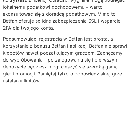
lokalnemu podatkowi dochodowemu – warto
skonsultować się z doradcą podatkowym. Mimo to
Betfan oferuje solidne zabezpieczenia SSL i wsparcie
2FA dla twojego konta.
Podsumowując, rejestracja w Betfan jest prosta, a
korzystanie z bonusu Betfan i aplikacji Betfan nie sprawi
kłopotów nawet początkującym graczom. Zachęcamy
do wypróbowania – po zalogowaniu się i pierwszym
depozycie będziesz mógł cieszyć się szeroką gamą
gier i promocji. Pamiętaj tylko o odpowiedzialnej grze i
ustalaniu limitów.