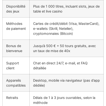
Disponibilité
Plus de 1 000 titres, incluant slots, jeux de
des jeux
table et live casino
Méthodes
Cartes de crédit/débit (Visa, MasterCard),
de paiement
e-wallets (Skrill, Neteller),
cryptomonnaies (Bitcoin)
Bonus de
Jusqu’à 500 € + 50 tours gratuits, avec
bienvenue
un taux de mise de 40x
Support
Chat en direct 24/7, e-mail, et FAQ
client
détaillée
Appareils
Desktop, mobile via navigateur (pas d’app
compatibles
dédiée)
Retraits
Délais de 1 à 3 jours ouvrables, selon la
méthode