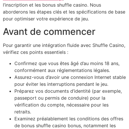
l’inscription et les bonus shuffle casino. Nous
aborderons les étapes clés et les spécifications de base
pour optimiser votre expérience de jeu.
Avant de commencer
Pour garantir une intégration fluide avec Shuffle Casino,
vérifiez ces points essentiels :
Confirmez que vous êtes âgé d’au moins 18 ans,
conformément aux réglementations légales.
Assurez-vous d’avoir une connexion Internet stable
pour éviter les interruptions pendant le jeu.
Préparez vos documents d’identité (par exemple,
passeport ou permis de conduire) pour la
vérification du compte, nécessaire pour les
retraits.
Examinez préalablement les conditions des offres
de bonus shuffle casino bonus, notamment les