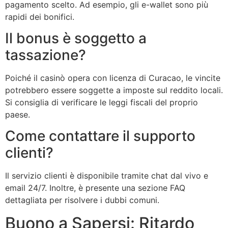
pagamento scelto. Ad esempio, gli e-wallet sono più
rapidi dei bonifici.
Il bonus è soggetto a
tassazione?
Poiché il casinò opera con licenza di Curacao, le vincite
potrebbero essere soggette a imposte sul reddito locali.
Si consiglia di verificare le leggi fiscali del proprio
paese.
Come contattare il supporto
clienti?
Il servizio clienti è disponibile tramite chat dal vivo e
email 24/7. Inoltre, è presente una sezione FAQ
dettagliata per risolvere i dubbi comuni.
Buono a Sapersi: Ritardo