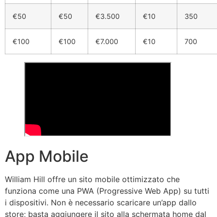
€50
€50
€3.500
€10
350
€100
€100
€7.000
€10
700
App Mobile
William Hill offre un sito mobile ottimizzato che
funziona come una PWA (Progressive Web App) su tutti
i dispositivi. Non è necessario scaricare un’app dallo
store; basta aggiungere il sito alla schermata home dal