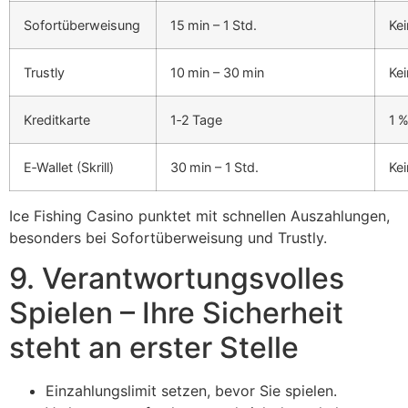
Sofortüberweisung
15 min – 1 Std.
Kei
Trustly
10 min – 30 min
Kei
Kreditkarte
1‑2 Tage
1 
E‑Wallet (Skrill)
30 min – 1 Std.
Kei
Ice Fishing Casino punktet mit schnellen Auszahlungen,
besonders bei Sofortüberweisung und Trustly.
9. Verantwortungsvolles
Spielen – Ihre Sicherheit
steht an erster Stelle
Einzahlungslimit setzen, bevor Sie spielen.