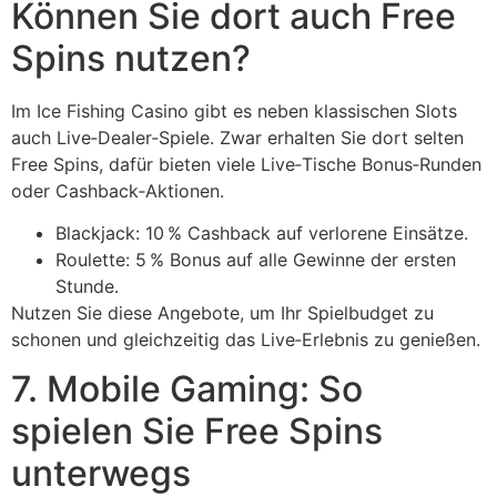
Können Sie dort auch Free
Spins nutzen?
Im Ice Fishing Casino gibt es neben klassischen Slots
auch Live‑Dealer‑Spiele. Zwar erhalten Sie dort selten
Free Spins, dafür bieten viele Live‑Tische Bonus‑Runden
oder Cashback‑Aktionen.
Blackjack: 10 % Cashback auf verlorene Einsätze.
Roulette: 5 % Bonus auf alle Gewinne der ersten
Stunde.
Nutzen Sie diese Angebote, um Ihr Spielbudget zu
schonen und gleichzeitig das Live‑Erlebnis zu genießen.
7. Mobile Gaming: So
spielen Sie Free Spins
unterwegs