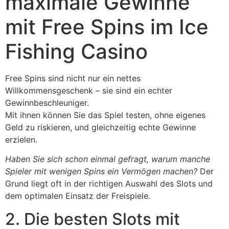
maximale Gewinne
mit Free Spins im Ice
Fishing Casino
Free Spins sind nicht nur ein nettes
Willkommensgeschenk – sie sind ein echter
Gewinnbeschleuniger.
Mit ihnen können Sie das Spiel testen, ohne eigenes
Geld zu riskieren, und gleichzeitig echte Gewinne
erzielen.
Haben Sie sich schon einmal gefragt, warum manche
Spieler mit wenigen Spins ein Vermögen machen?
Der
Grund liegt oft in der richtigen Auswahl des Slots und
dem optimalen Einsatz der Freispiele.
2. Die besten Slots mit