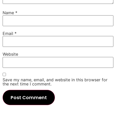
Name
*
Email
*
Website
Save my name, email, and website in this browser for
the next time I comment.