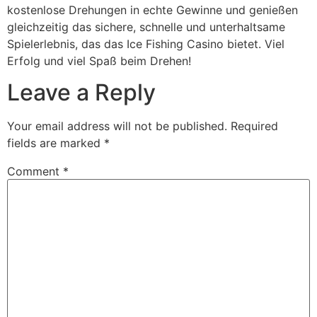
kostenlose Drehungen in echte Gewinne und genießen
gleichzeitig das sichere, schnelle und unterhaltsame
Spielerlebnis, das das Ice Fishing Casino bietet. Viel
Erfolg und viel Spaß beim Drehen!
Leave a Reply
Your email address will not be published.
Required
fields are marked
*
Comment
*