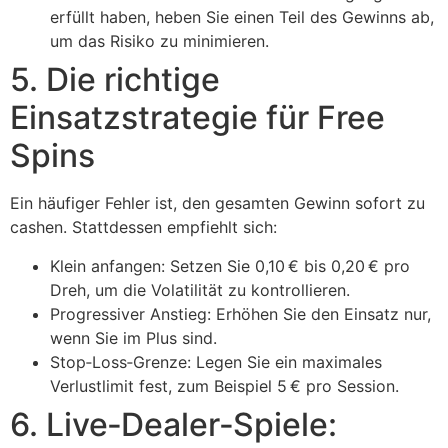
erfüllt haben, heben Sie einen Teil des Gewinns ab,
um das Risiko zu minimieren.
5. Die richtige
Einsatzstrategie für Free
Spins
Ein häufiger Fehler ist, den gesamten Gewinn sofort zu
cashen. Stattdessen empfiehlt sich:
Klein anfangen: Setzen Sie 0,10 € bis 0,20 € pro
Dreh, um die Volatilität zu kontrollieren.
Progressiver Anstieg: Erhöhen Sie den Einsatz nur,
wenn Sie im Plus sind.
Stop‑Loss‑Grenze: Legen Sie ein maximales
Verlustlimit fest, zum Beispiel 5 € pro Session.
6. Live‑Dealer‑Spiele: