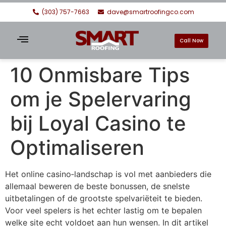
(303) 757-7663
dave@smartroofingco.com
Call Now
10 Onmisbare Tips
om je Spelervaring
bij Loyal Casino te
Optimaliseren
Het online casino‑landschap is vol met aanbieders die
allemaal beweren de beste bonussen, de snelste
uitbetalingen of de grootste spelvariëteit te bieden.
Voor veel spelers is het echter lastig om te bepalen
welke site echt voldoet aan hun wensen. In dit artikel