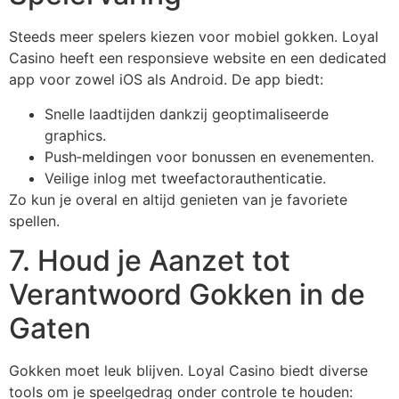
Steeds meer spelers kiezen voor mobiel gokken. Loyal
Casino heeft een responsieve website en een dedicated
app voor zowel iOS als Android. De app biedt:
Snelle laadtijden dankzij geoptimaliseerde
graphics.
Push‑meldingen voor bonussen en evenementen.
Veilige inlog met tweefactorauthenticatie.
Zo kun je overal en altijd genieten van je favoriete
spellen.
7. Houd je Aanzet tot
Verantwoord Gokken in de
Gaten
Gokken moet leuk blijven. Loyal Casino biedt diverse
tools om je speelgedrag onder controle te houden: