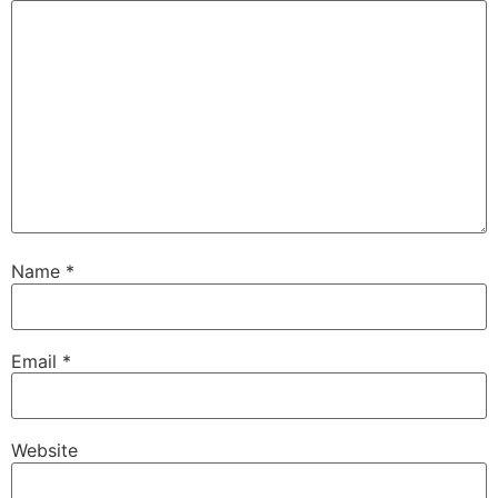
Name
*
Email
*
Website