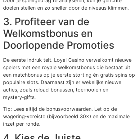
Door je speelgedrag te analyseren, kun je gerichte
doelen stellen en zo sneller door de niveaus klimmen.
3. Profiteer van de
Welkomstbonus en
Doorlopende Promoties
De eerste indruk telt. Loyal Casino verwelkomt nieuwe
spelers met een royale welkomstbonus die bestaat uit
een matchbonus op je eerste storting én gratis spins op
populaire slots. Daarnaast zijn er wekelijks nieuwe
acties, zoals reload‑bonussen, toernooien en
mystery‑gifts.
Tip: Lees altijd de bonusvoorwaarden. Let op de
wagering‑vereiste (bijvoorbeeld 30×) en de maximale
inzet per ronde.
4. Kies de Juiste