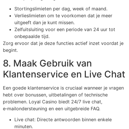
Stortingslimieten per dag, week of maand.
Verlieslimieten om te voorkomen dat je meer
uitgeeft dan je kunt missen.
Zelfuitsluiting voor een periode van 24 uur tot
onbepaalde tijd.
Zorg ervoor dat je deze functies actief inzet voordat je
begint.
8. Maak Gebruik van
Klantenservice en Live Chat
Een goede klantenservice is cruciaal wanneer je vragen
hebt over bonussen, uitbetalingen of technische
problemen. Loyal Casino biedt 24/7 live chat,
e‑mailondersteuning en een uitgebreide FAQ.
Live chat: Directe antwoorden binnen enkele
minuten.