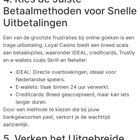
Betaalmethoden voor Snelle
Uitbetalingen
Een van de grootste frustraties bij online gokken is een
trage uitbetaling. Loyal Casino biedt een breed scala
aan betaalopties, waaronder iDEAL, creditcards, Trustly
en e‑wallets zoals Skrill en Neteller.
iDEAL: Directe overboekingen, ideaal voor
Nederlandse spelers.
E‑wallets: Vaak binnen 24 uur verwerkt.
Creditcards: Breed geaccepteerd, maar kan iets
langer duren.
Door een methode te kiezen die bij jouw
bankgewoonten past, verkort je de wachttijd
aanzienlijk.
5. Verken het Uitgebreide