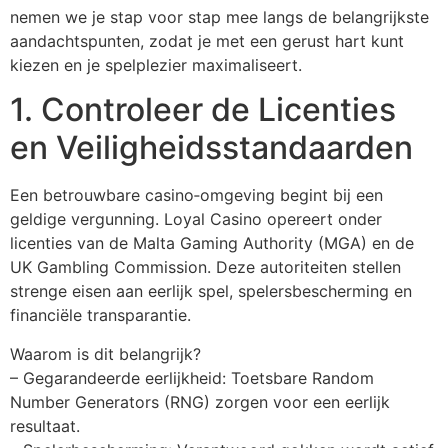
nemen we je stap voor stap mee langs de belangrijkste
aandachtspunten, zodat je met een gerust hart kunt
kiezen en je spelplezier maximaliseert.
1. Controleer de Licenties
en Veiligheidsstandaarden
Een betrouwbare casino‑omgeving begint bij een
geldige vergunning. Loyal Casino opereert onder
licenties van de Malta Gaming Authority (MGA) en de
UK Gambling Commission. Deze autoriteiten stellen
strenge eisen aan eerlijk spel, spelersbescherming en
financiële transparantie.
Waarom is dit belangrijk?
– Gegarandeerde eerlijkheid: Toetsbare Random
Number Generators (RNG) zorgen voor een eerlijk
resultaat.