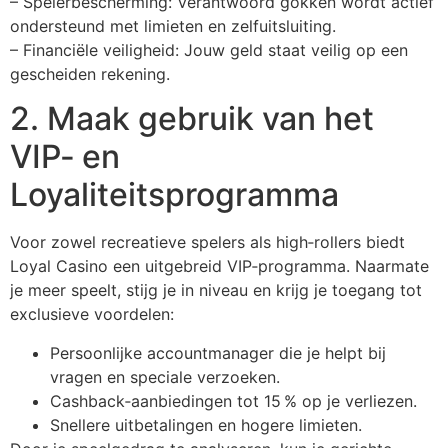
– Spelerbescherming: Verantwoord gokken wordt actief
ondersteund met limieten en zelfuitsluiting.
– Financiële veiligheid: Jouw geld staat veilig op een
gescheiden rekening.
2. Maak gebruik van het
VIP‑ en
Loyaliteitsprogramma
Voor zowel recreatieve spelers als high‑rollers biedt
Loyal Casino een uitgebreid VIP‑programma. Naarmate
je meer speelt, stijg je in niveau en krijg je toegang tot
exclusieve voordelen:
Persoonlijke accountmanager die je helpt bij
vragen en speciale verzoeken.
Cashback‑aanbiedingen tot 15 % op je verliezen.
Snellere uitbetalingen en hogere limieten.