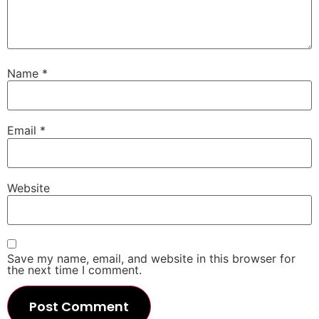
Name
*
Email
*
Website
Save my name, email, and website in this browser for
the next time I comment.