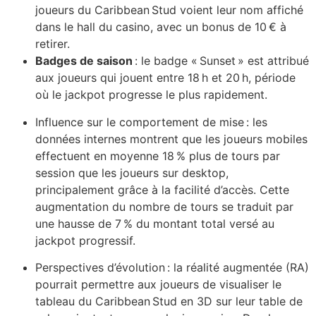
joueurs du Caribbean Stud voient leur nom affiché
dans le hall du casino, avec un bonus de 10 € à
retirer.
Badges de saison
: le badge « Sunset » est attribué
aux joueurs qui jouent entre 18 h et 20 h, période
où le jackpot progresse le plus rapidement.
Influence sur le comportement de mise : les
données internes montrent que les joueurs mobiles
effectuent en moyenne 18 % plus de tours par
session que les joueurs sur desktop,
principalement grâce à la facilité d’accès. Cette
augmentation du nombre de tours se traduit par
une hausse de 7 % du montant total versé au
jackpot progressif.
Perspectives d’évolution : la réalité augmentée (RA)
pourrait permettre aux joueurs de visualiser le
tableau du Caribbean Stud en 3D sur leur table de