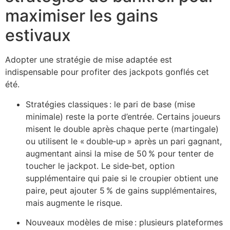
maximiser les gains
estivaux
Adopter une stratégie de mise adaptée est
indispensable pour profiter des jackpots gonflés cet
été.
Stratégies classiques : le pari de base (mise
minimale) reste la porte d’entrée. Certains joueurs
misent le double après chaque perte (martingale)
ou utilisent le « double‑up » après un pari gagnant,
augmentant ainsi la mise de 50 % pour tenter de
toucher le jackpot. Le side‑bet, option
supplémentaire qui paie si le croupier obtient une
paire, peut ajouter 5 % de gains supplémentaires,
mais augmente le risque.
Nouveaux modèles de mise : plusieurs plateformes