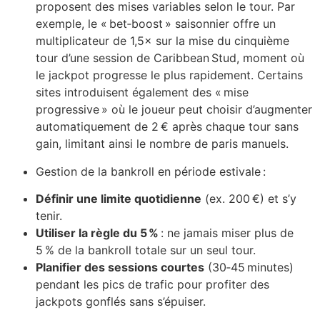
proposent des mises variables selon le tour. Par
exemple, le « bet‑boost » saisonnier offre un
multiplicateur de 1,5× sur la mise du cinquième
tour d’une session de Caribbean Stud, moment où
le jackpot progresse le plus rapidement. Certains
sites introduisent également des « mise
progressive » où le joueur peut choisir d’augmenter
automatiquement de 2 € après chaque tour sans
gain, limitant ainsi le nombre de paris manuels.
Gestion de la bankroll en période estivale :
Définir une limite quotidienne
(ex. 200 €) et s’y
tenir.
Utiliser la règle du 5 %
: ne jamais miser plus de
5 % de la bankroll totale sur un seul tour.
Planifier des sessions courtes
(30‑45 minutes)
pendant les pics de trafic pour profiter des
jackpots gonflés sans s’épuiser.