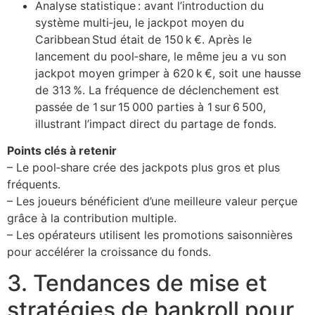
Analyse statistique : avant l’introduction du
système multi‑jeu, le jackpot moyen du
Caribbean Stud était de 150 k €. Après le
lancement du pool‑share, le même jeu a vu son
jackpot moyen grimper à 620 k €, soit une hausse
de 313 %. La fréquence de déclenchement est
passée de 1 sur 15 000 parties à 1 sur 6 500,
illustrant l’impact direct du partage de fonds.
Points clés à retenir
– Le pool‑share crée des jackpots plus gros et plus
fréquents.
– Les joueurs bénéficient d’une meilleure valeur perçue
grâce à la contribution multiple.
– Les opérateurs utilisent les promotions saisonnières
pour accélérer la croissance du fonds.
3. Tendances de mise et
stratégies de bankroll pour