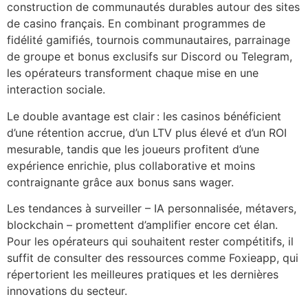
construction de communautés durables autour des sites
de casino français. En combinant programmes de
fidélité gamifiés, tournois communautaires, parrainage
de groupe et bonus exclusifs sur Discord ou Telegram,
les opérateurs transforment chaque mise en une
interaction sociale.
Le double avantage est clair : les casinos bénéficient
d’une rétention accrue, d’un LTV plus élevé et d’un ROI
mesurable, tandis que les joueurs profitent d’une
expérience enrichie, plus collaborative et moins
contraignante grâce aux bonus sans wager.
Les tendances à surveiller – IA personnalisée, métavers,
blockchain – promettent d’amplifier encore cet élan.
Pour les opérateurs qui souhaitent rester compétitifs, il
suffit de consulter des ressources comme Foxieapp, qui
répertorient les meilleures pratiques et les dernières
innovations du secteur.