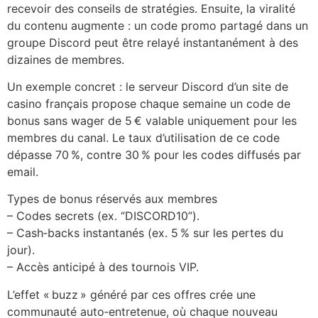
recevoir des conseils de stratégies. Ensuite, la viralité
du contenu augmente : un code promo partagé dans un
groupe Discord peut être relayé instantanément à des
dizaines de membres.
Un exemple concret : le serveur Discord d’un site de
casino français propose chaque semaine un code de
bonus sans wager de 5 € valable uniquement pour les
membres du canal. Le taux d’utilisation de ce code
dépasse 70 %, contre 30 % pour les codes diffusés par
email.
Types de bonus réservés aux membres
– Codes secrets (ex. “DISCORD10”).
– Cash‑backs instantanés (ex. 5 % sur les pertes du
jour).
– Accès anticipé à des tournois VIP.
L’effet « buzz » généré par ces offres crée une
communauté auto‑entretenue, où chaque nouveau