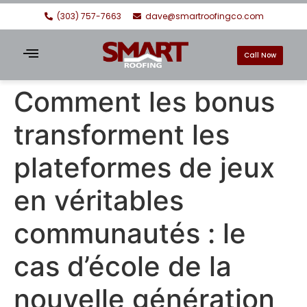
(303) 757-7663
dave@smartroofingco.com
Call Now
Comment les bonus
transforment les
plateformes de jeux
en véritables
communautés : le
cas d’école de la
nouvelle génération