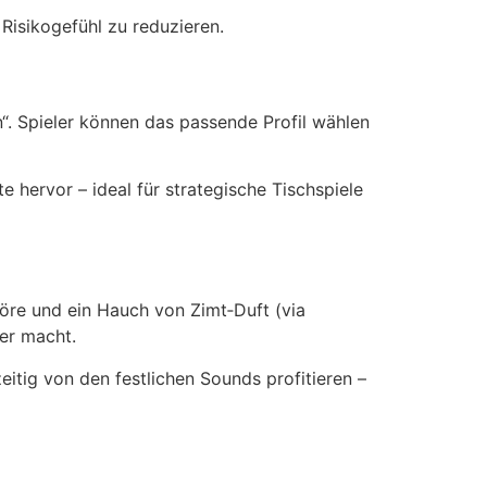
Risikogefühl zu reduzieren.
n“. Spieler können das passende Profil wählen
 hervor – ideal für strategische Tischspiele
öre und ein Hauch von Zimt‑Duft (via
er macht.
eitig von den festlichen Sounds profitieren –