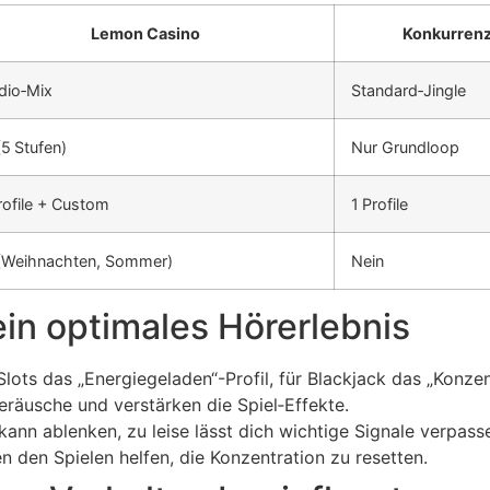
Lemon Casino
Konkurrenz
dio‑Mix
Standard‑Jingle
(5 Stufen)
Nur Grundloop
rofile + Custom
1 Profile
(Weihnachten, Sommer)
Nein
ein optimales Hörerlebnis
lots das „Energiegeladen“-Profil, für Blackjack das „Konzent
eräusche und verstärken die Spiel‑Effekte.
kann ablenken, zu leise lässt dich wichtige Signale verpass
 den Spielen helfen, die Konzentration zu resetten.