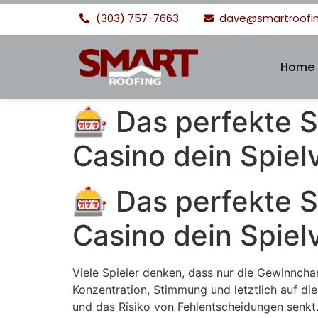
(303) 757-7663
dave@smartroofi
Home
🎰 Das perfekte S
Casino dein Spiel
🎰 Das perfekte S
Casino dein Spiel
Viele Spieler denken, dass nur die Gewinnch
Konzentration, Stimmung und letztlich auf d
und das Risiko von Fehlentscheidungen senkt