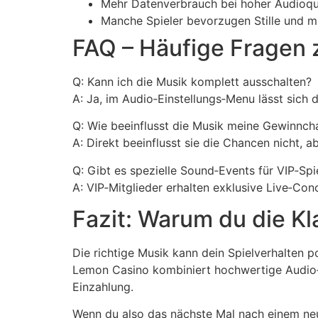
Mehr Datenverbrauch bei hoher Audioqua
Manche Spieler bevorzugen Stille und m
FAQ – Häufige Fragen
Q: Kann ich die Musik komplett ausschalten?
A: Ja, im Audio‑Einstellungs‑Menu lässt sich 
Q: Wie beeinflusst die Musik meine Gewinnc
A: Direkt beeinflusst sie die Chancen nicht, 
Q: Gibt es spezielle Sound‑Events für VIP‑Spi
A: VIP‑Mitglieder erhalten exklusive Live‑Co
Fazit: Warum du die K
Die richtige Musik kann dein Spielverhalten 
Lemon Casino kombiniert hochwertige Audio
Einzahlung.
Wenn du also das nächste Mal nach einem neue