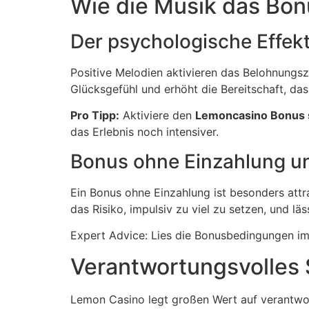
Wie die Musik das Bon
Der psychologische Effek
Positive Melodien aktivieren das Belohnungs
Glücksgefühl und erhöht die Bereitschaft, da
Pro Tipp:
Aktiviere den
Lemoncasino Bonus 
das Erlebnis noch intensiver.
Bonus ohne Einzahlung u
Ein Bonus ohne Einzahlung ist besonders attra
das Risiko, impulsiv zu viel zu setzen, und l
Expert Advice: Lies die Bonusbedingungen imm
Verantwortungsvolles 
Lemon Casino legt großen Wert auf verantwort