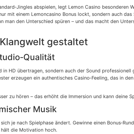
tandard‑Jingles abspielen, legt Lemon Casino besonderen W
nur mit einem Lemoncasino Bonus lockt, sondern auch das Spi
kann man den Unterschied spüren – und das macht den Unte
Klangwelt gestaltet
Studio‑Qualität
ld in HD übertragen, sondern auch der Sound professionell 
ster erzeugen ein authentisches Casino‑Feeling, das in de
ser zu hören – das erhöht die Immersion und kann deine Sp
amischer Musik
 sich je nach Spielphase ändert. Gewinne einen Bonus‑Rundl
hält die Motivation hoch.