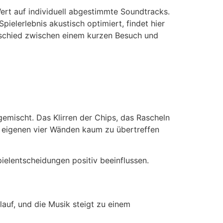
ert auf individuell abgestimmte Soundtracks.
elerlebnis akustisch optimiert, findet hier
rschied zwischen einem kurzen Besuch und
gemischt. Das Klirren der Chips, das Rascheln
n eigenen vier Wänden kaum zu übertreffen
ielentscheidungen positiv beeinflussen.
auf, und die Musik steigt zu einem