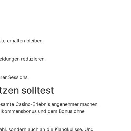
te erhalten bleiben.
heidungen reduzieren.
rer Sessions.
zen solltest
s gesamte Casino‑Erlebnis angenehmer machen.
Willkommensbonus und dem Bonus ohne
hl, sondern auch an die Klangkulisse. Und