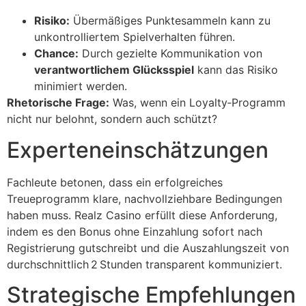
Risiko:
Übermäßiges Punktesammeln kann zu
unkontrolliertem Spielverhalten führen.
Chance:
Durch gezielte Kommunikation von
verantwortlichem Glücksspiel
kann das Risiko
minimiert werden.
Rhetorische Frage:
Was, wenn ein Loyalty‑Programm
nicht nur belohnt, sondern auch schützt?
Experteneinschätzungen
Fachleute betonen, dass ein erfolgreiches
Treueprogramm klare, nachvollziehbare Bedingungen
haben muss. Realz Casino erfüllt diese Anforderung,
indem es den Bonus ohne Einzahlung sofort nach
Registrierung gutschreibt und die Auszahlungszeit von
durchschnittlich 2 Stunden transparent kommuniziert.
Strategische Empfehlungen