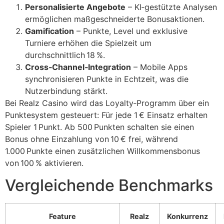
Personalisierte Angebote
– KI‑gestützte Analysen
ermöglichen maßgeschneiderte Bonusaktionen.
Gamification
– Punkte, Level und exklusive
Turniere erhöhen die Spielzeit um
durchschnittlich 18 %.
Cross‑Channel‑Integration
– Mobile Apps
synchronisieren Punkte in Echtzeit, was die
Nutzerbindung stärkt.
Bei Realz Casino wird das Loyalty‑Programm über ein
Punktesystem gesteuert: Für jede 1 € Einsatz erhalten
Spieler 1 Punkt. Ab 500 Punkten schalten sie einen
Bonus ohne Einzahlung von 10 € frei, während
1.000 Punkte einen zusätzlichen Willkommensbonus
von 100 % aktivieren.
Vergleichende Benchmarks
Feature
Realz
Konkurrenz