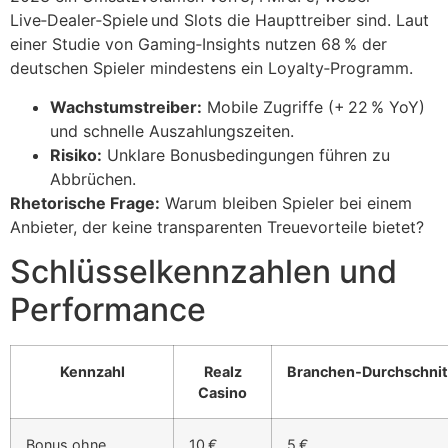
Live‑Dealer‑Spiele und Slots die Haupttreiber sind. Laut
einer Studie von Gaming‑Insights nutzen 68 % der
deutschen Spieler mindestens ein Loyalty‑Programm.
Wachstumstreiber:
Mobile Zugriffe (+ 22 % YoY)
und schnelle Auszahlungszeiten.
Risiko:
Unklare Bonusbedingungen führen zu
Abbrüchen.
Rhetorische Frage:
Warum bleiben Spieler bei einem
Anbieter, der keine transparenten Treuevorteile bietet?
Schlüsselkennzahlen und
Performance
Kennzahl
Realz
Branchen‑Durchschnit
Casino
Bonus ohne
10 €
5 €