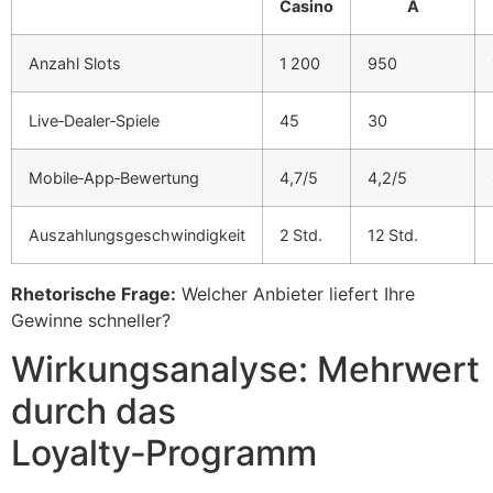
Casino
A
Anzahl Slots
1 200
950
Live‑Dealer‑Spiele
45
30
Mobile‑App‑Bewertung
4,7/5
4,2/5
Auszahlungsgeschwindigkeit
2 Std.
12 Std.
Rhetorische Frage:
Welcher Anbieter liefert Ihre
Gewinne schneller?
Wirkungsanalyse: Mehrwert
durch das
Loyalty‑Programm