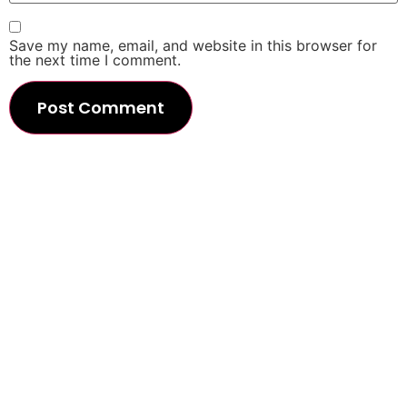
Save my name, email, and website in this browser for
the next time I comment.