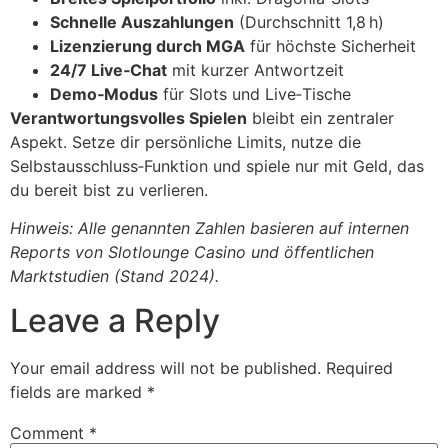
Schnelle Auszahlungen
(Durchschnitt 1,8 h)
Lizenzierung durch MGA
für höchste Sicherheit
24/7 Live‑Chat
mit kurzer Antwortzeit
Demo‑Modus
für Slots und Live‑Tische
Verantwortungsvolles Spielen
bleibt ein zentraler
Aspekt. Setze dir persönliche Limits, nutze die
Selbstausschluss‑Funktion und spiele nur mit Geld, das
du bereit bist zu verlieren.
Hinweis: Alle genannten Zahlen basieren auf internen
Reports von Slotlounge Casino und öffentlichen
Marktstudien (Stand 2024).
Leave a Reply
Your email address will not be published.
Required
fields are marked
*
Comment
*