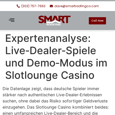
(303) 757-7663
dave@smartroofingco.com
Call Now
Expertenanalyse:
Live‑Dealer‑Spiele
und Demo‑Modus im
Slotlounge Casino
Die Datenlage zeigt, dass deutsche Spieler immer
stärker nach authentischen Live‑Dealer‑Erlebnissen
suchen, ohne dabei das Risiko sofortiger Geldverluste
einzugehen. Das Slotlounge Casino kombiniert beides:
einen umfangreichen Live‑Dealer‑Bereich und die