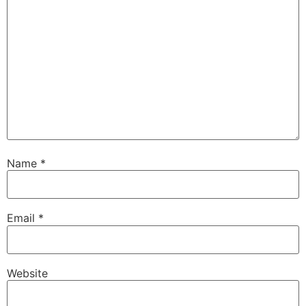
Name
*
Email
*
Website