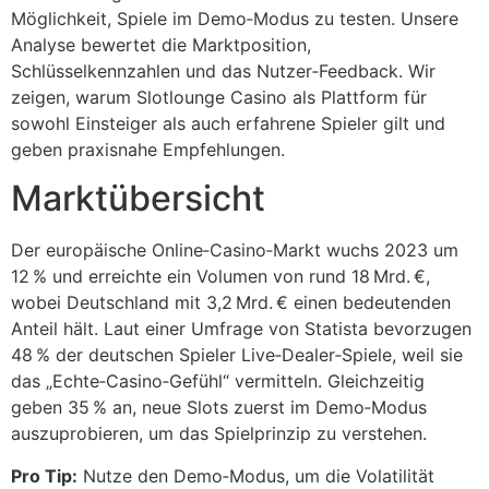
Möglichkeit, Spiele im Demo‑Modus zu testen. Unsere
Analyse bewertet die Marktposition,
Schlüsselkennzahlen und das Nutzer‑Feedback. Wir
zeigen, warum Slotlounge Casino als Plattform für
sowohl Einsteiger als auch erfahrene Spieler gilt und
geben praxisnahe Empfehlungen.
Marktübersicht
Der europäische Online‑Casino‑Markt wuchs 2023 um
12 % und erreichte ein Volumen von rund 18 Mrd. €,
wobei Deutschland mit 3,2 Mrd. € einen bedeutenden
Anteil hält. Laut einer Umfrage von Statista bevorzugen
48 % der deutschen Spieler Live‑Dealer‑Spiele, weil sie
das „Echte‑Casino‑Gefühl“ vermitteln. Gleichzeitig
geben 35 % an, neue Slots zuerst im Demo‑Modus
auszuprobieren, um das Spielprinzip zu verstehen.
Pro Tip:
Nutze den Demo‑Modus, um die Volatilität