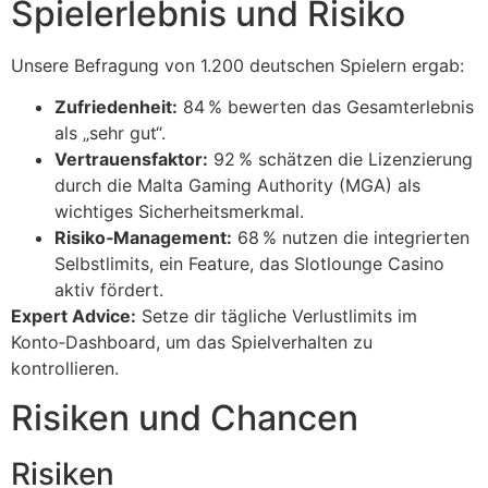
Spielerlebnis und Risiko
Unsere Befragung von 1.200 deutschen Spielern ergab:
Zufriedenheit:
84 % bewerten das Gesamterlebnis
als „sehr gut“.
Vertrauensfaktor:
92 % schätzen die Lizenzierung
durch die Malta Gaming Authority (MGA) als
wichtiges Sicherheitsmerkmal.
Risiko‑Management:
68 % nutzen die integrierten
Selbstlimits, ein Feature, das Slotlounge Casino
aktiv fördert.
Expert Advice:
Setze dir tägliche Verlustlimits im
Konto‑Dashboard, um das Spielverhalten zu
kontrollieren.
Risiken und Chancen
Risiken