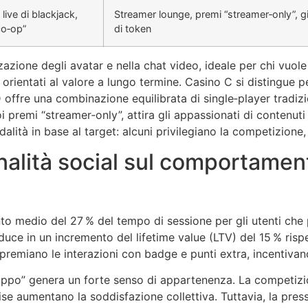
 live di blackjack,
Streamer lounge, premi “streamer‑only”, gi
co‑op”
di token
zione degli avatar e nella chat video, ideale per chi vuol
i orientati al valore a lungo termine. Casino C si distingue 
offre una combinazione equilibrata di single‑player tradizi
 premi “streamer‑only”, attira gli appassionati di contenuti
alità in base al target: alcuni privilegiano la competizione, a
onalità social sul comportamen
medio del 27 % del tempo di sessione per gli utenti che pa
ce in un incremento del lifetime value (LTV) del 15 % risp
 premiano le interazioni con badge e punti extra, incentivan
gruppo” genera un forte senso di appartenenza. La competizi
vise aumentano la soddisfazione collettiva. Tuttavia, la pr