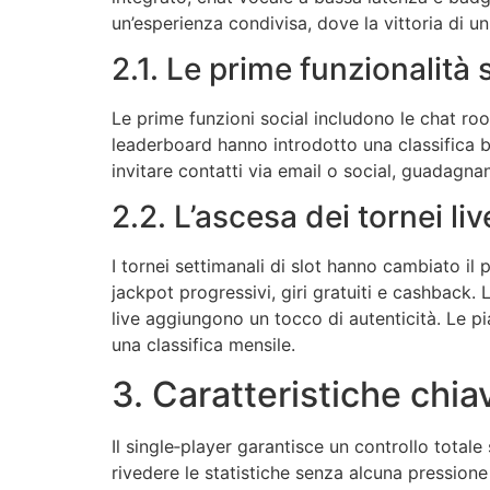
un’esperienza condivisa, dove la vittoria di u
2.1. Le prime funzionalità 
Le prime funzioni social includono le chat roo
leaderboard hanno introdotto una classifica ba
invitare contatti via email o social, guadagn
2.2. L’ascesa dei tornei li
I tornei settimanali di slot hanno cambiato i
jackpot progressivi, giri gratuiti e cashback
live aggiungono un tocco di autenticità. Le pi
una classifica mensile.
3. Caratteristiche chia
Il single‑player garantisce un controllo total
rivedere le statistiche senza alcuna pression