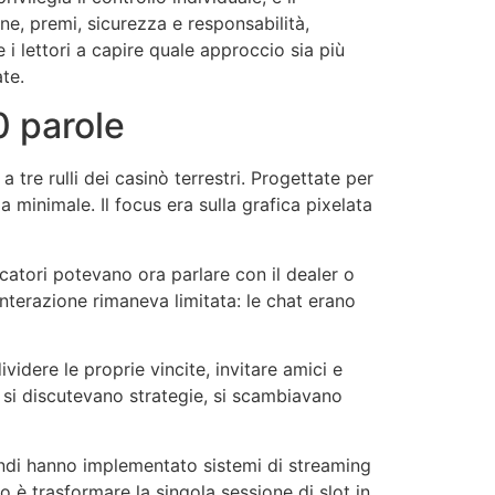
one, premi, sicurezza e responsabilità,
 i lettori a capire quale approccio sia più
te.
0 parole
a tre rulli dei casinò terrestri. Progettate per
a minimale. Il focus era sulla grafica pixelata
ocatori potevano ora parlare con il dealer o
’interazione rimaneva limitata: le chat erano
dere le proprie vincite, invitare amici e
ve si discutevano strategie, si scambiavano
randi hanno implementato sistemi di streaming
 è trasformare la singola sessione di slot in