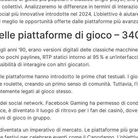
collettivi. Analizzeremo le differenze in termini di interazi
ial più innovative introdotte nel 2024. L’obiettivo è aiutare
al meglio le opportunità offerte dalle piattaforme più avanza
elle piattaforme di gioco – 34
li anni ’90, erano versioni digitali delle classiche macchine 
no pochi paylines, RTP statici intorno al 95 % e un’interfacci
ibilità di interagire con altri giocatori.
 le piattaforme hanno introdotto le prime chat testuali. I gi
k e roulette, creando un primo senso di comunità. Tuttavia, l
temente legati al gioco stesso.
 dei social network. Facebook Gaming ha permesso di condivi
ce, è diventato il luogo di ritrovo per i fan dei casinò, do
ni di gioco in gruppo.
è diventata un imperativo di mercato. Le piattaforme più g
 festivi per celebrare eventi come il Capodanno. L’obiettivo