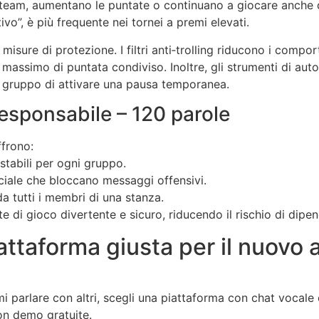
il team, aumentano le puntate o continuano a giocare anche d
o”, è più frequente nei tornei a premi elevati.
sure di protezione. I filtri anti‑trolling riducono i compor
assimo di puntata condiviso. Inoltre, gli strumenti di auto
o gruppo di attivare una pausa temporanea.
 responsabile – 120 parole
ffrono:
ostabili per ogni gruppo.
tificiale che bloccano messaggi offensivi.
da tutti i membri di una stanza.
 di gioco divertente e sicuro, riducendo il rischio di dipe
attaforma giusta per il nuovo
i parlare con altri, scegli una piattaforma con chat vocale 
on demo gratuite.