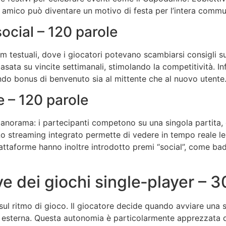
n amico può diventare un motivo di festa per l’intera commu
social – 120 parole
m testuali, dove i giocatori potevano scambiarsi consigli su
sata su vincite settimanali, stimolando la competitività. Inf
ando bonus di benvenuto sia al mittente che al nuovo utente
ve – 120 parole
l panorama: i partecipanti competono su una singola partita
. Lo streaming integrato permette di vedere in tempo reale l
attaforme hanno inoltre introdotto premi “social”, come bad
ve dei giochi single‑player – 
e sul ritmo di gioco. Il giocatore decide quando avviare una 
e esterna. Questa autonomia è particolarmente apprezzata d