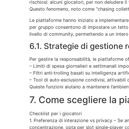
rischiosi: alcuni giocatori, per non deludere 
Questo fenomeno, noto come “chasing collettiv
Le piattaforme hanno iniziato a implementare mi
per gruppo consentono di impostare un tetto m
livello di community, permettendo a un inter
6.1. Strategie di gestione
Per gestire la responsabilità, le piattaforme o
– Limiti di spesa giornalieri e settimanali imp
– Filtri anti‑trolling basati su intelligenza ar
– Tool di auto‑esclusione condivisi, attivabili 
Queste funzioni aiutano a mantenere l’ambiente
7. Come scegliere la pi
Checklist per i giocatori
1. Preferenza di interazione vs privacy – Se am
concentrazione, opta per slot single‑player c