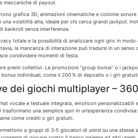
 le meccaniche di payout.
ffrono grafica 3D, animazioni cinematiche e colonne sonore o
una volatilità alta, ideale per chi cerca grandi jackpot. Inol
di bankroll senza interferenze.
rivacy totale e la possibilità di analizzare ogni giro in modo
ttavia, la mancanza di interazione può tradursi in un senso d
isce condividere momenti di festa.
enere premi collettivi. Le promozioni “group bonus” o i jackp
a bonus individuali, come il 200 % di deposito o i giri gratui
ve dei giochi multiplayer – 36
hat vocale e testuale integrata, emoticon personalizzabili 
trasformano una semplice spin in un’esperienza condivisa: 
game come crediti o giri gratuiti.
mettono a gruppi di 3‑5 giocatori di unirsi su una stessa sp
 consente di giocare contro il banco insieme ad altri utenti