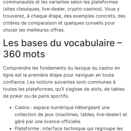
communautés et les variantes selon les plateformes
(sites classiques, live‑dealer, crypto‑casinos). Vous y
trouverez, à chaque étape, des exemples concrets, des
critères de comparaison et quelques conseils pour
choisir les meilleures offres.
Les bases du vocabulaire –
360 mots
Comprendre les fondements du lexique du casino en
ligne est la première étape pour naviguer en toute
confiance. Les notions suivantes sont communes à
toutes les plateformes, qu’il s’agisse de slots, de tables
de poker ou de paris sportifs.
Casino : espace numérique hébergeant une
collection de jeux (machines, tables, live‑dealer) et
géré par une licence officielle.
Plateforme : interface technique qui regroupe les