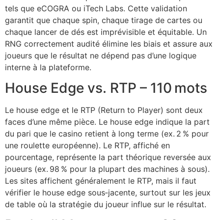
tels que eCOGRA ou iTech Labs. Cette validation
garantit que chaque spin, chaque tirage de cartes ou
chaque lancer de dés est imprévisible et équitable. Un
RNG correctement audité élimine les biais et assure aux
joueurs que le résultat ne dépend pas d’une logique
interne à la plateforme.
House Edge vs. RTP – 110 mots
Le house edge et le RTP (Return to Player) sont deux
faces d’une même pièce. Le house edge indique la part
du pari que le casino retient à long terme (ex. 2 % pour
une roulette européenne). Le RTP, affiché en
pourcentage, représente la part théorique reversée aux
joueurs (ex. 98 % pour la plupart des machines à sous).
Les sites affichent généralement le RTP, mais il faut
vérifier le house edge sous‑jacente, surtout sur les jeux
de table où la stratégie du joueur influe sur le résultat.