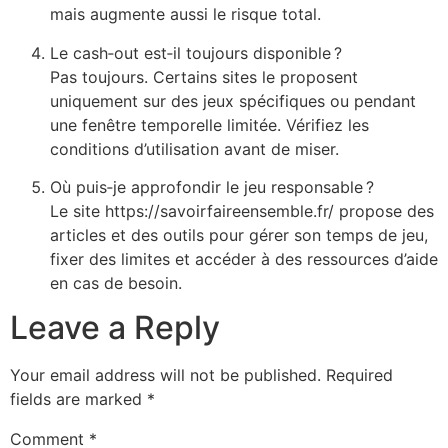
mais augmente aussi le risque total.
Le cash‑out est‑il toujours disponible ?
Pas toujours. Certains sites le proposent
uniquement sur des jeux spécifiques ou pendant
une fenêtre temporelle limitée. Vérifiez les
conditions d’utilisation avant de miser.
Où puis‑je approfondir le jeu responsable ?
Le site https://savoirfaireensemble.fr/ propose des
articles et des outils pour gérer son temps de jeu,
fixer des limites et accéder à des ressources d’aide
en cas de besoin.
Leave a Reply
Your email address will not be published.
Required
fields are marked
*
Comment
*