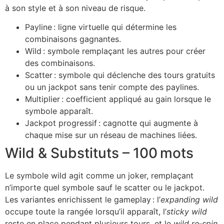
à son style et à son niveau de risque.
Payline : ligne virtuelle qui détermine les
combinaisons gagnantes.
Wild : symbole remplaçant les autres pour créer
des combinaisons.
Scatter : symbole qui déclenche des tours gratuits
ou un jackpot sans tenir compte des paylines.
Multiplier : coefficient appliqué au gain lorsque le
symbole apparaît.
Jackpot progressif : cagnotte qui augmente à
chaque mise sur un réseau de machines liées.
Wild & Substituts – 100 mots
Le symbole wild agit comme un joker, remplaçant
n’importe quel symbole sauf le scatter ou le jackpot.
Les variantes enrichissent le gameplay : l’
expanding wild
occupe toute la rangée lorsqu’il apparaît, l’
sticky wild
reste en place pendant plusieurs tours, et le
wild re‑spin