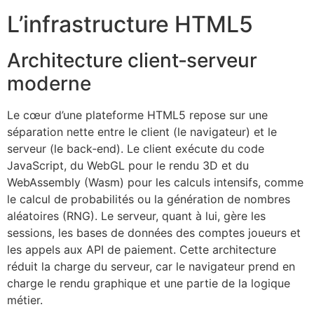
L’infrastructure HTML5
Architecture client‑serveur
moderne
Le cœur d’une plateforme HTML5 repose sur une
séparation nette entre le client (le navigateur) et le
serveur (le back‑end). Le client exécute du code
JavaScript, du WebGL pour le rendu 3D et du
WebAssembly (Wasm) pour les calculs intensifs, comme
le calcul de probabilités ou la génération de nombres
aléatoires (RNG). Le serveur, quant à lui, gère les
sessions, les bases de données des comptes joueurs et
les appels aux API de paiement. Cette architecture
réduit la charge du serveur, car le navigateur prend en
charge le rendu graphique et une partie de la logique
métier.