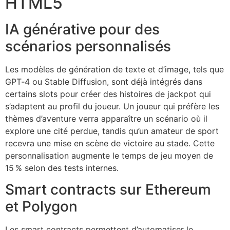
HTML5
IA générative pour des
scénarios personnalisés
Les modèles de génération de texte et d’image, tels que
GPT‑4 ou Stable Diffusion, sont déjà intégrés dans
certains slots pour créer des histoires de jackpot qui
s’adaptent au profil du joueur. Un joueur qui préfère les
thèmes d’aventure verra apparaître un scénario où il
explore une cité perdue, tandis qu’un amateur de sport
recevra une mise en scène de victoire au stade. Cette
personnalisation augmente le temps de jeu moyen de
15 % selon des tests internes.
Smart contracts sur Ethereum
et Polygon
Les smart contracts permettent d’automatiser le