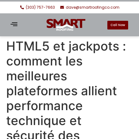
(303) 757-7663
dave@smartroofingco.com
Call Now
HTML5 et jackpots :
comment les
meilleures
plateformes allient
performance
technique et
sécurité des