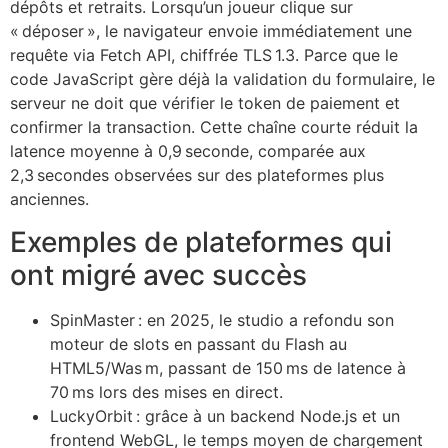
dépôts et retraits. Lorsqu’un joueur clique sur
« déposer », le navigateur envoie immédiatement une
requête via Fetch API, chiffrée TLS 1.3. Parce que le
code JavaScript gère déjà la validation du formulaire, le
serveur ne doit que vérifier le token de paiement et
confirmer la transaction. Cette chaîne courte réduit la
latence moyenne à 0,9 seconde, comparée aux
2,3 secondes observées sur des plateformes plus
anciennes.
Exemples de plateformes qui
ont migré avec succès
SpinMaster : en 2025, le studio a refondu son
moteur de slots en passant du Flash au
HTML5/Was m, passant de 150 ms de latence à
70 ms lors des mises en direct.
LuckyOrbit : grâce à un backend Node.js et un
frontend WebGL, le temps moyen de chargement