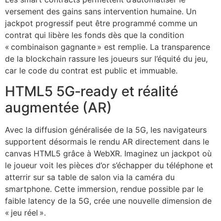
versement des gains sans intervention humaine. Un
jackpot progressif peut être programmé comme un
contrat qui libère les fonds dès que la condition
« combinaison gagnante » est remplie. La transparence
de la blockchain rassure les joueurs sur l’équité du jeu,
car le code du contrat est public et immuable.
HTML5 5G‑ready et réalité
augmentée (AR)
Avec la diffusion généralisée de la 5G, les navigateurs
supportent désormais le rendu AR directement dans le
canvas HTML5 grâce à WebXR. Imaginez un jackpot où
le joueur voit les pièces d’or s’échapper du téléphone et
atterrir sur sa table de salon via la caméra du
smartphone. Cette immersion, rendue possible par le
faible latency de la 5G, crée une nouvelle dimension de
« jeu réel ».