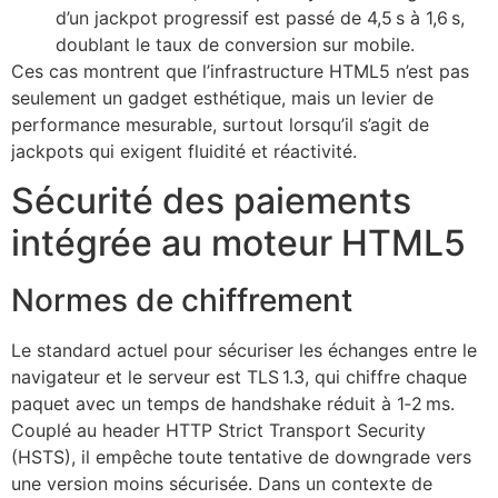
d’un jackpot progressif est passé de 4,5 s à 1,6 s,
doublant le taux de conversion sur mobile.
Ces cas montrent que l’infrastructure HTML5 n’est pas
seulement un gadget esthétique, mais un levier de
performance mesurable, surtout lorsqu’il s’agit de
jackpots qui exigent fluidité et réactivité.
Sécurité des paiements
intégrée au moteur HTML5
Normes de chiffrement
Le standard actuel pour sécuriser les échanges entre le
navigateur et le serveur est TLS 1.3, qui chiffre chaque
paquet avec un temps de handshake réduit à 1‑2 ms.
Couplé au header HTTP Strict Transport Security
(HSTS), il empêche toute tentative de downgrade vers
une version moins sécurisée. Dans un contexte de