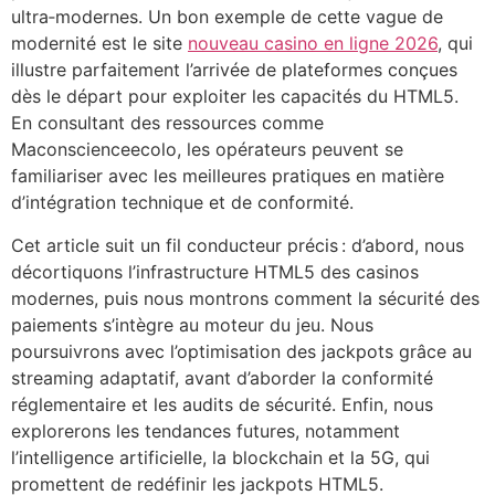
ultra‑modernes. Un bon exemple de cette vague de
modernité est le site
nouveau casino en ligne 2026
, qui
illustre parfaitement l’arrivée de plateformes conçues
dès le départ pour exploiter les capacités du HTML5.
En consultant des ressources comme
Maconscienceecolo, les opérateurs peuvent se
familiariser avec les meilleures pratiques en matière
d’intégration technique et de conformité.
Cet article suit un fil conducteur précis : d’abord, nous
décortiquons l’infrastructure HTML5 des casinos
modernes, puis nous montrons comment la sécurité des
paiements s’intègre au moteur du jeu. Nous
poursuivrons avec l’optimisation des jackpots grâce au
streaming adaptatif, avant d’aborder la conformité
réglementaire et les audits de sécurité. Enfin, nous
explorerons les tendances futures, notamment
l’intelligence artificielle, la blockchain et la 5G, qui
promettent de redéfinir les jackpots HTML5.