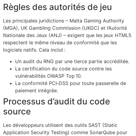
Règles des autorités de jeu
Les principales juridictions – Malta Gaming Authority
(MGA), UK Gambling Commission (UKGC) et l’Autorité
Nationale des Jeux (ANJ) – exigent que les jeux HTML5
respectent le même niveau de conformité que les
logiciels natifs. Cela inclut :
Un audit du RNG par une tierce partie accréditée.
La certification du code source contre les
vulnérabilités OWASP Top 10.
La conformité PCI‑DSS pour toute passerelle de
paiement intégrée.
Processus d’audit du code
source
Les développeurs utilisent des outils SAST (Static
Application Security Testing) comme SonarQube pour