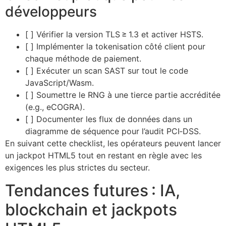
développeurs
[ ] Vérifier la version TLS ≥ 1.3 et activer HSTS.
[ ] Implémenter la tokenisation côté client pour
chaque méthode de paiement.
[ ] Exécuter un scan SAST sur tout le code
JavaScript/Wasm.
[ ] Soumettre le RNG à une tierce partie accréditée
(e.g., eCOGRA).
[ ] Documenter les flux de données dans un
diagramme de séquence pour l’audit PCI‑DSS.
En suivant cette checklist, les opérateurs peuvent lancer
un jackpot HTML5 tout en restant en règle avec les
exigences les plus strictes du secteur.
Tendances futures : IA,
blockchain et jackpots