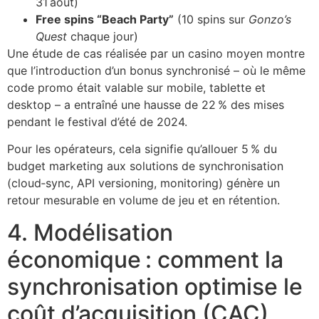
31 août)
Free spins “Beach Party”
(10 spins sur
Gonzo’s
Quest
chaque jour)
Une étude de cas réalisée par un casino moyen montre
que l’introduction d’un bonus synchronisé – où le même
code promo était valable sur mobile, tablette et
desktop – a entraîné une hausse de 22 % des mises
pendant le festival d’été de 2024.
Pour les opérateurs, cela signifie qu’allouer 5 % du
budget marketing aux solutions de synchronisation
(cloud‑sync, API versioning, monitoring) génère un
retour mesurable en volume de jeu et en rétention.
4. Modélisation
économique : comment la
synchronisation optimise le
coût d’acquisition (CAC)