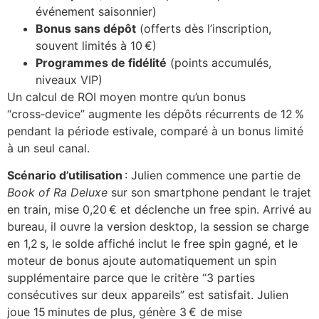
événement saisonnier)
Bonus sans dépôt
(offerts dès l’inscription,
souvent limités à 10 €)
Programmes de fidélité
(points accumulés,
niveaux VIP)
Un calcul de ROI moyen montre qu’un bonus
“cross‑device” augmente les dépôts récurrents de 12 %
pendant la période estivale, comparé à un bonus limité
à un seul canal.
Scénario d’utilisation
: Julien commence une partie de
Book of Ra Deluxe
sur son smartphone pendant le trajet
en train, mise 0,20 € et déclenche un free spin. Arrivé au
bureau, il ouvre la version desktop, la session se charge
en 1,2 s, le solde affiché inclut le free spin gagné, et le
moteur de bonus ajoute automatiquement un spin
supplémentaire parce que le critère “3 parties
consécutives sur deux appareils” est satisfait. Julien
joue 15 minutes de plus, génère 3 € de mise