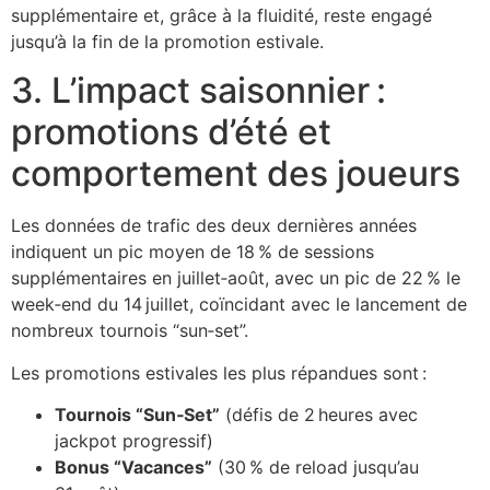
supplémentaire et, grâce à la fluidité, reste engagé
jusqu’à la fin de la promotion estivale.
3. L’impact saisonnier :
promotions d’été et
comportement des joueurs
Les données de trafic des deux dernières années
indiquent un pic moyen de 18 % de sessions
supplémentaires en juillet‑août, avec un pic de 22 % le
week‑end du 14 juillet, coïncidant avec le lancement de
nombreux tournois “sun‑set”.
Les promotions estivales les plus répandues sont :
Tournois “Sun‑Set”
(défis de 2 heures avec
jackpot progressif)
Bonus “Vacances”
(30 % de reload jusqu’au