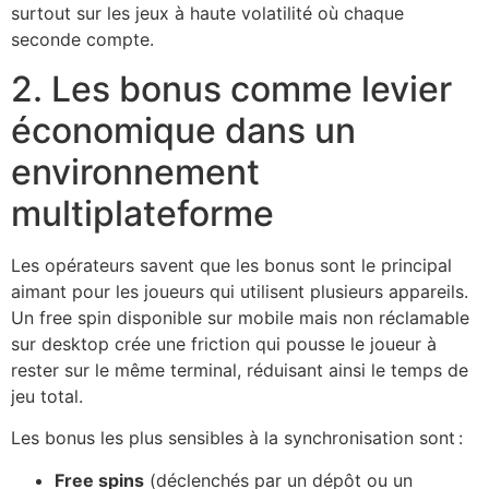
surtout sur les jeux à haute volatilité où chaque
seconde compte.
2. Les bonus comme levier
économique dans un
environnement
multiplateforme
Les opérateurs savent que les bonus sont le principal
aimant pour les joueurs qui utilisent plusieurs appareils.
Un free spin disponible sur mobile mais non réclamable
sur desktop crée une friction qui pousse le joueur à
rester sur le même terminal, réduisant ainsi le temps de
jeu total.
Les bonus les plus sensibles à la synchronisation sont :
Free spins
(déclenchés par un dépôt ou un