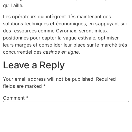
qu’il aille.
Les opérateurs qui intègrent dès maintenant ces
solutions techniques et économiques, en s’appuyant sur
des ressources comme Gyromax, seront mieux
positionnés pour capter la vague estivale, optimiser
leurs marges et consolider leur place sur le marché très
concurrentiel des
casinos en ligne
.
Leave a Reply
Your email address will not be published.
Required
fields are marked
*
Comment
*