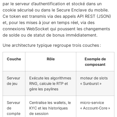
par le serveur d’authentification et stocké dans un
cookie sécurisé ou dans le Secure Enclave du mobile.
Ce token est transmis via des appels API REST (JSON)
et, pour les mises à jour en temps réel, via des
connexions WebSocket qui poussent les changements
de solde ou de statut de bonus immédiatement.
Une architecture typique regroupe trois couches :
Couche
Rôle
Exemple de
composant
Serveur
Exécute les algorithmes
moteur de slots
de jeu
RNG, calcule le RTP et
« Sunburst »
gère les paylines
Serveur
Centralise les wallets, le
micro‑service
de
KYC et les historiques
« Account‑Core »
compte
de session