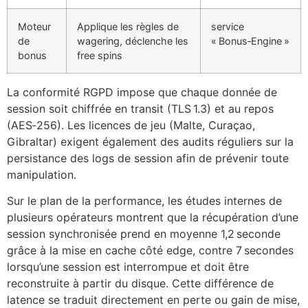
Moteur
Applique les règles de
service
de
wagering, déclenche les
« Bonus‑Engine »
bonus
free spins
La conformité RGPD impose que chaque donnée de
session soit chiffrée en transit (TLS 1.3) et au repos
(AES‑256). Les licences de jeu (Malte, Curaçao,
Gibraltar) exigent également des audits réguliers sur la
persistance des logs de session afin de prévenir toute
manipulation.
Sur le plan de la performance, les études internes de
plusieurs opérateurs montrent que la récupération d’une
session synchronisée prend en moyenne 1,2 seconde
grâce à la mise en cache côté edge, contre 7 secondes
lorsqu’une session est interrompue et doit être
reconstruite à partir du disque. Cette différence de
latence se traduit directement en perte ou gain de mise,