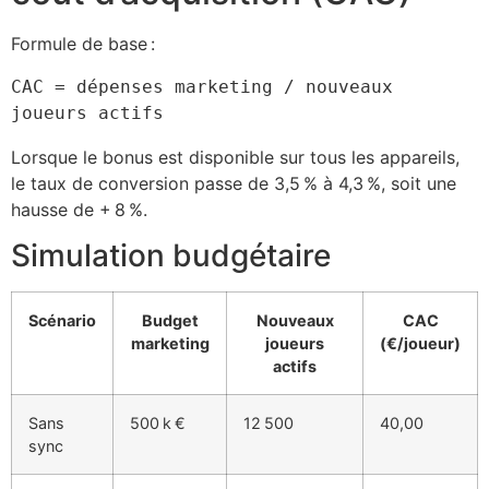
Formule de base :
CAC = dépenses marketing / nouveaux 
Lorsque le bonus est disponible sur tous les appareils,
le taux de conversion passe de 3,5 % à 4,3 %, soit une
hausse de + 8 %.
Simulation budgétaire
Scénario
Budget
Nouveaux
CAC
marketing
joueurs
(€/joueur)
actifs
Sans
500 k €
12 500
40,00
sync