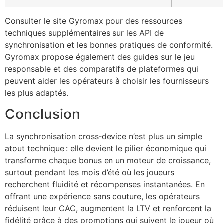
Consulter le site Gyromax pour des ressources
techniques supplémentaires sur les API de
synchronisation et les bonnes pratiques de conformité.
Gyromax propose également des guides sur le jeu
responsable et des comparatifs de plateformes qui
peuvent aider les opérateurs à choisir les fournisseurs
les plus adaptés.
Conclusion
La synchronisation cross‑device n’est plus un simple
atout technique : elle devient le pilier économique qui
transforme chaque bonus en un moteur de croissance,
surtout pendant les mois d’été où les joueurs
recherchent fluidité et récompenses instantanées. En
offrant une expérience sans couture, les opérateurs
réduisent leur CAC, augmentent la LTV et renforcent la
fidélité grâce à des promotions qui suivent le joueur où