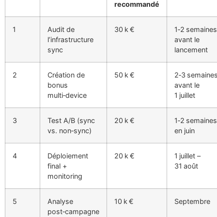
recommandé
1
Audit de
30 k €
1‑2 semaines
l’infrastructure
avant le
sync
lancement
2
Création de
50 k €
2‑3 semaine
bonus
avant le
multi‑device
1 juillet
3
Test A/B (sync
20 k €
1‑2 semaines
vs. non‑sync)
en juin
4
Déploiement
20 k €
1 juillet –
final +
31 août
monitoring
5
Analyse
10 k €
Septembre
post‑campagne