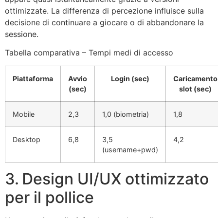
ottimizzate. La differenza di percezione influisce sulla
decisione di continuare a giocare o di abbandonare la
sessione.
Tabella comparativa – Tempi medi di accesso
Piattaforma
Avvio
Login (sec)
Caricamento
(sec)
slot (sec)
Mobile
2,3
1,0 (biometria)
1,8
Desktop
6,8
3,5
4,2
(username+pwd)
3. Design UI/UX ottimizzato
per il pollice