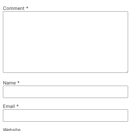
Comment
*
Name
*
Email
*
Website