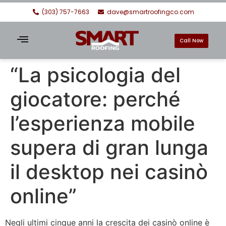
(303) 757-7663
dave@smartroofingco.com
Call Now
“La psicologia del
giocatore: perché
l’esperienza mobile
supera di gran lunga
il desktop nei casinò
online”
Negli ultimi cinque anni la crescita dei casinò online è