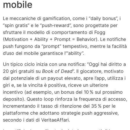
mobile
Le meccaniche di gamification, come i “daily bonus”, i
“spin gratis” e le “push‑reward”, sono progettate per
sfruttare il modello di comportamento di Fogg
(Motivation + Ability + Prompt = Behavior). Le notifiche
push fungono da “prompt” tempestivo, mentre la facilità
d’uso del mobile garantisce l’“ability”.
Un tipico ciclo inizia con una notifica: “Oggi hai diritto a
20 giri gratuiti su
Book of Dead
”. Il giocatore, motivato
dal potenziale di un payout elevato, apre l’app, utilizza i
giri e, se la vincita è positiva, riceve un ulteriore
incentivo (ad esempio, un bonus del 10 % sul prossimo
deposito). Questo loop rinforza la frequenza di accesso,
incrementando il tasso di ritenzione del 35 % per le
piattaforme che adottano strategie push aggressive,
secondo i dati di VeritaeAffari.