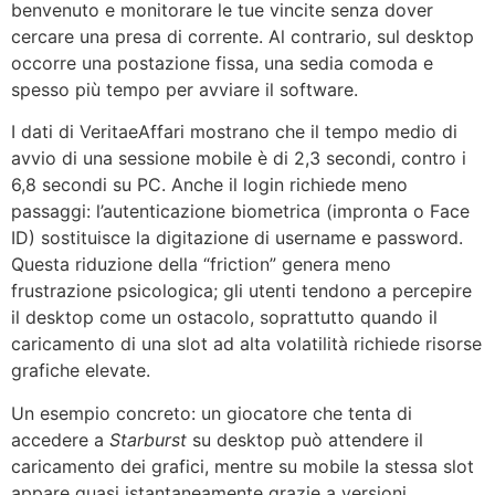
benvenuto e monitorare le tue vincite senza dover
cercare una presa di corrente. Al contrario, sul desktop
occorre una postazione fissa, una sedia comoda e
spesso più tempo per avviare il software.
I dati di VeritaeAffari mostrano che il tempo medio di
avvio di una sessione mobile è di 2,3 secondi, contro i
6,8 secondi su PC. Anche il login richiede meno
passaggi: l’autenticazione biometrica (impronta o Face
ID) sostituisce la digitazione di username e password.
Questa riduzione della “friction” genera meno
frustrazione psicologica; gli utenti tendono a percepire
il desktop come un ostacolo, soprattutto quando il
caricamento di una slot ad alta volatilità richiede risorse
grafiche elevate.
Un esempio concreto: un giocatore che tenta di
accedere a
Starburst
su desktop può attendere il
caricamento dei grafici, mentre su mobile la stessa slot
appare quasi istantaneamente grazie a versioni