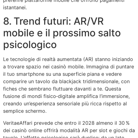
istantanei.
8. Trend futuri: AR/VR
mobile e il prossimo salto
psicologico
Le tecnologie di realtà aumentata (AR) stanno iniziando
a trovare spazio nei casinò mobile. Immagina di puntare
il tuo smartphone su una superficie piana e vedere
comparire un tavolo da blackjack tridimensionale, con
fiches che sembrano fluttuare davanti a te. Questa
fusione di mondi fisico‑digitale amplifica l’immersione,
creando un’esperienza sensoriale più ricca rispetto al
semplice schermo.
VeritaeAffari prevede che entro il 2028 almeno il 30 %
dei casinò online offrirà modalità AR per slot e giochi da
tavolo. L’effetto psicologico sarà duplice: da un lato,