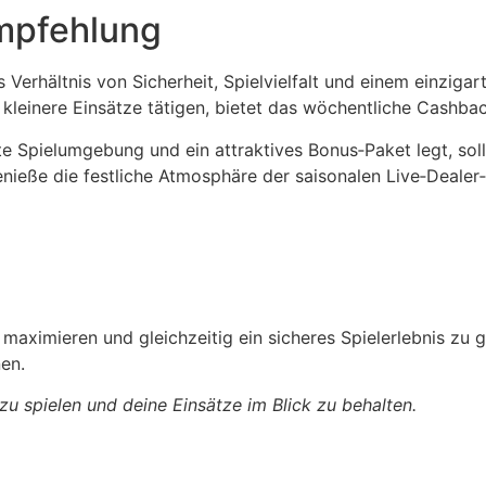
mpfehlung
erhältnis von Sicherheit, Spielvielfalt und einem einziga
r kleinere Einsätze tätigen, bietet das wöchentliche Cashb
e Spielumgebung und ein attraktives Bonus‑Paket legt, soll
enieße die festliche Atmosphäre der saisonalen Live‑Dealer‑
maximieren und gleichzeitig ein sicheres Spielerlebnis zu 
en.
 spielen und deine Einsätze im Blick zu behalten.