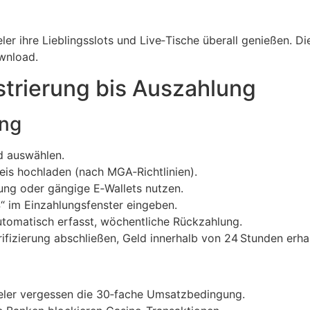
r ihre Lieblingsslots und Live‑Tische überall genießen. Di
wnload.
strierung bis Auszahlung
ung
d auswählen.
eis hochladen (nach MGA‑Richtlinien).
ung oder gängige E‑Wallets nutzen.
im Einzahlungsfenster eingeben.
utomatisch erfasst, wöchentliche Rückzahlung.
fizierung abschließen, Geld innerhalb von 24 Stunden erhal
eler vergessen die 30‑fache Umsatzbedingung.