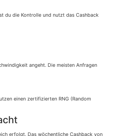
tst du die Kontrolle und nutzt das Cashback
chwindigkeit angeht. Die meisten Anfragen
utzen einen zertifizierten RNG (Random
acht
gleich erfolgt. Das wöchentliche Cashback von