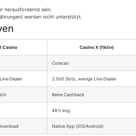
 herausfordernd sein.
ährungen) werden nicht unterstützt.
ven
1 Casino
Casino X (fiktiv)
Curacao
Live‑Dealer
2.500 Slots, wenige Live‑Dealer
ich
Keine Cashback
48 h avg.
Download
Native App (iOS/Android)