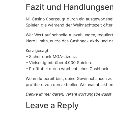
Fazit und Handlungse
N1 Casino überzeugt durch ein ausgewogenes V
Spieler, die während der Weihnachtszeit öfte
Wer Wert auf schnelle Auszahlungen, reguliert
klare Limits, nutze das Cashback aktiv und g
Kurz gesagt:
– Sicher dank MGA‑Lizenz.
– Vielseitig mit über 4.000 Spielen.
– Profitabel durch wöchentliches Cashback.
Wenn du bereit bist, deine Gewinnchancen zu 
profitiere von den aktuellen Weihnachtsaktion
Denke immer daran, verantwortungsbewusst zu
Leave a Reply