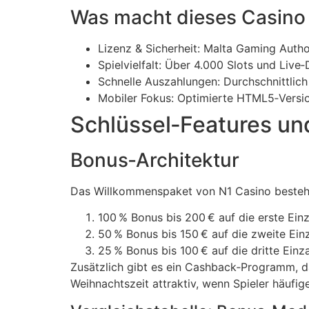
Was macht dieses Casino
Lizenz & Sicherheit: Malta Gaming Author
Spielvielfalt: Über 4.000 Slots und Liv
Schnelle Auszahlungen: Durchschnittlic
Mobiler Fokus: Optimierte HTML5‑Versio
Schlüssel‑Features un
Bonus‑Architektur
Das Willkommenspaket von N1 Casino besteht 
100 % Bonus bis 200 € auf die erste Ein
50 % Bonus bis 150 € auf die zweite Ein
25 % Bonus bis 100 € auf die dritte Einz
Zusätzlich gibt es ein Cashback‑Programm, da
Weihnachtszeit attraktiv, wenn Spieler häufige