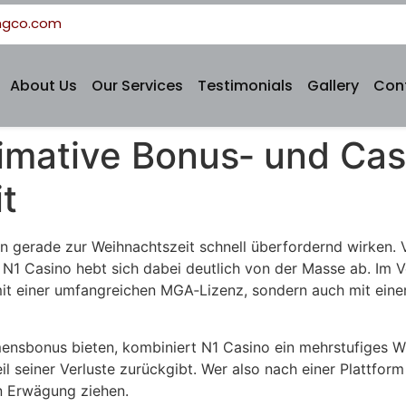
ngco.com
About Us
Our Services
Testimonials
Gallery
Con
timative Bonus‑ und Ca
t
n gerade zur Weihnachtszeit schnell überfordernd wirken. V
 N1 Casino hebt sich dabei deutlich von der Masse ab. Im 
mit einer umfangreichen MGA‑Lizenz, sondern auch mit eine
nsbonus bieten, kombiniert N1 Casino ein mehrstufiges Wi
 seiner Verluste zurückgibt. Wer also nach einer Plattform
in Erwägung ziehen.