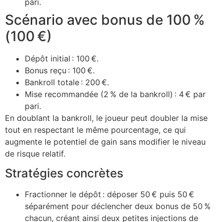
pari.
Scénario avec bonus de 100 %
(100 €)
Dépôt initial : 100 €.
Bonus reçu : 100 €.
Bankroll totale : 200 €.
Mise recommandée (2 % de la bankroll) : 4 € par
pari.
En doublant la bankroll, le joueur peut doubler la mise
tout en respectant le même pourcentage, ce qui
augmente le potentiel de gain sans modifier le niveau
de risque relatif.
Stratégies concrètes
Fractionner le dépôt : déposer 50 € puis 50 €
séparément pour déclencher deux bonus de 50 %
chacun, créant ainsi deux petites injections de