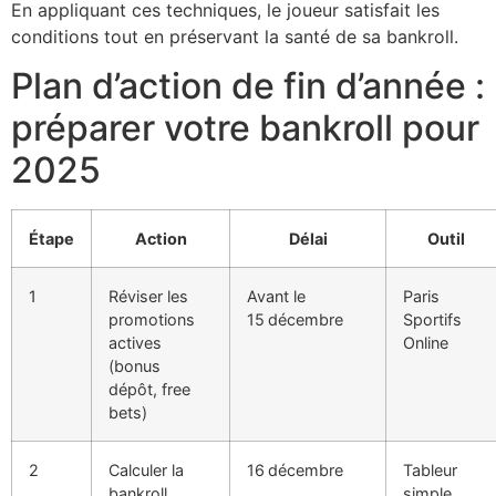
En appliquant ces techniques, le joueur satisfait les
conditions tout en préservant la santé de sa bankroll.
Plan d’action de fin d’année :
préparer votre bankroll pour
2025
Étape
Action
Délai
Outil
1
Réviser les
Avant le
Paris
promotions
15 décembre
Sportifs
actives
Online
(bonus
dépôt, free
bets)
2
Calculer la
16 décembre
Tableur
bankroll
simple