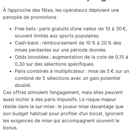
À l’approche des fêtes, les opérateurs déploient une
panoplie de promotions :
Free bets : paris gratuits d’une valeur de 10 à 30 €,
souvent limités aux sports populaires.
Cash‑back : remboursement de 10 % à 20 % des
mises perdantes sur une période donnée.
Odds boostées : augmentation de la cote de 0,15 à
0,30 sur des sélections spécifiques.
Paris combinés à multiplicateur : mise de 5 € sur un
combiné de 5 sélections avec un gain potentiel
doublé.
Ces offres stimulent l’engagement, mais elles peuvent
aussi inciter à des paris impulsifs. Le risque majeur
réside dans la sur‑mise : le joueur mise davantage que
son budget habituel pour profiter d’un boost, ignorant
les exigences de mise qui accompagnent souvent le
bonus.