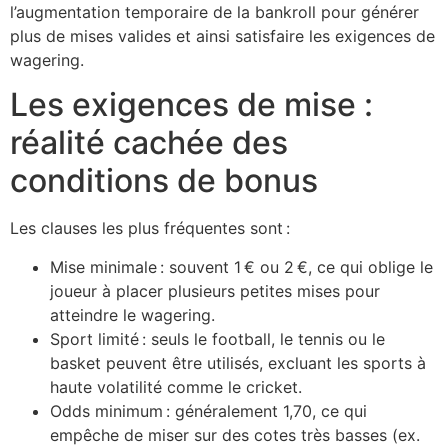
l’augmentation temporaire de la bankroll pour générer
plus de mises valides et ainsi satisfaire les exigences de
wagering.
Les exigences de mise :
réalité cachée des
conditions de bonus
Les clauses les plus fréquentes sont :
Mise minimale : souvent 1 € ou 2 €, ce qui oblige le
joueur à placer plusieurs petites mises pour
atteindre le wagering.
Sport limité : seuls le football, le tennis ou le
basket peuvent être utilisés, excluant les sports à
haute volatilité comme le cricket.
Odds minimum : généralement 1,70, ce qui
empêche de miser sur des cotes très basses (ex.