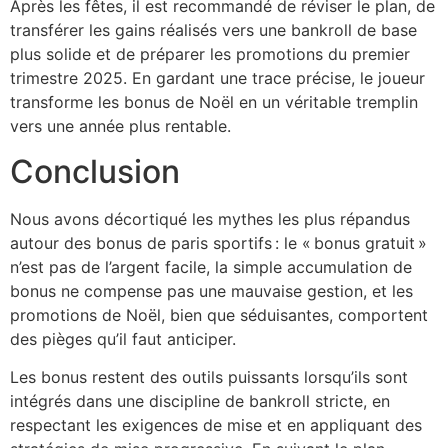
Après les fêtes, il est recommandé de réviser le plan, de
transférer les gains réalisés vers une bankroll de base
plus solide et de préparer les promotions du premier
trimestre 2025. En gardant une trace précise, le joueur
transforme les bonus de Noël en un véritable tremplin
vers une année plus rentable.
Conclusion
Nous avons décortiqué les mythes les plus répandus
autour des bonus de paris sportifs : le « bonus gratuit »
n’est pas de l’argent facile, la simple accumulation de
bonus ne compense pas une mauvaise gestion, et les
promotions de Noël, bien que séduisantes, comportent
des pièges qu’il faut anticiper.
Les bonus restent des outils puissants lorsqu’ils sont
intégrés dans une discipline de bankroll stricte, en
respectant les exigences de mise et en appliquant des