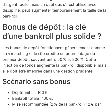
d’argent facile, mais un outil qui, s’il est utilisé avec
discipline, peut augmenter temporairement la taille de la
bankroll.
Bonus de dépôt : la clé
d’une bankroll plus solide ?
Les bonus de dépôt fonctionnent généralement comme
un « matching » : le site crédite un pourcentage du
premier dépôt, souvent entre 50 % et 200 %. Cette
injection de fonds augmente la bankroll disponible, mais
elle doit être intégrée dans une gestion prudente.
Scénario sans bonus
Dépôt initial : 100 €.
Bankroll totale : 100 €.
Mise recommandée (2 % de la bankroll) : 2 € par