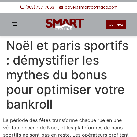
(303) 757-7663
dave@smartroofingco.com
Call Now
Noël et paris sportifs
: démystifier les
mythes du bonus
pour optimiser votre
bankroll
La période des fêtes transforme chaque rue en une
véritable scène de Noël, et les plateformes de paris
sportifs ne sont pas en reste. Les opérateurs profitent