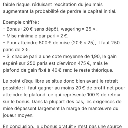
faible risque, réduisant l’excitation du jeu mais
augmentant la probabilité de perdre le capital initial.
Exemple chiffré :
– Bonus : 20 € sans dépôt, wagering = 25 ×.
– Mise minimale par pari = 2 €.
– Pour atteindre 500 € de mise (20 € × 25), il faut 250
paris de 2 €.
– Si chaque pari a une cote moyenne de 1,90, le gain
espéré sur 250 paris est d’environ 475 €, mais le
plafond de gain fixé à 40 € rend le reste théorique.
Le point d’équilibre se situe donc bien avant le retrait
possible : il faut gagner au moins 20 € de profit net pour
atteindre le plafond, ce qui représente 100 % de retour
sur le bonus. Dans la plupart des cas, les exigences de
mise dépassent largement la marge de manœuvre du
joueur moyen.
En conclusion, le « bonus gratuit » n’est pas une source