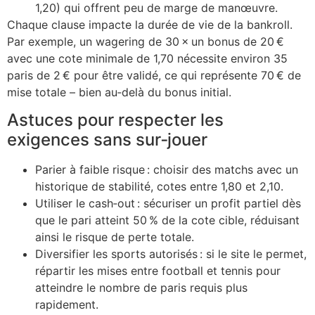
1,20) qui offrent peu de marge de manœuvre.
Chaque clause impacte la durée de vie de la bankroll.
Par exemple, un wagering de 30 × un bonus de 20 €
avec une cote minimale de 1,70 nécessite environ 35
paris de 2 € pour être validé, ce qui représente 70 € de
mise totale – bien au‑delà du bonus initial.
Astuces pour respecter les
exigences sans sur‑jouer
Parier à faible risque : choisir des matchs avec un
historique de stabilité, cotes entre 1,80 et 2,10.
Utiliser le cash‑out : sécuriser un profit partiel dès
que le pari atteint 50 % de la cote cible, réduisant
ainsi le risque de perte totale.
Diversifier les sports autorisés : si le site le permet,
répartir les mises entre football et tennis pour
atteindre le nombre de paris requis plus
rapidement.