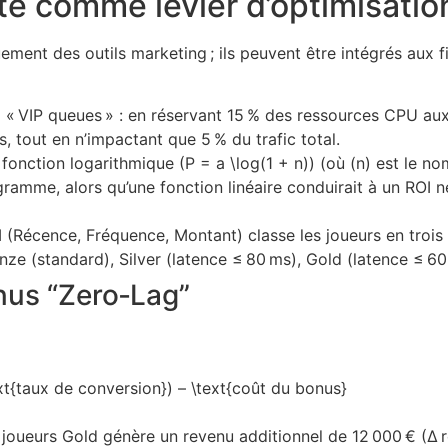
té comme levier d’optimisatio
ment des outils marketing ; ils peuvent être intégrés aux fi
ux « VIP queues » : en réservant 15 % des ressources CPU 
 tout en n’impactant que 5 % du trafic total.
 fonction logarithmique (P = a \log(1 + n)) (où (n) est le n
ramme, alors qu’une fonction linéaire conduirait à un ROI 
(Récence, Fréquence, Montant) classe les joueurs en trois g
onze (standard), Silver (latence ≤ 80 ms), Gold (latence ≤ 60
onus “Zero‑Lag”
text{taux de conversion}) – \text{coût du bonus}
joueurs Gold génère un revenu additionnel de 12 000 € (Δ r