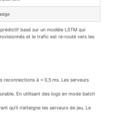
 edge
g prédictif basé sur un modèle LSTM qui
visionnés et le trafic est re‑routé vers les
es reconnections à < 0,5 ms. Les serveurs
urable. En utilisant des logs en mode batch
nt qu’il n’atteigne les serveurs de jeu. Le