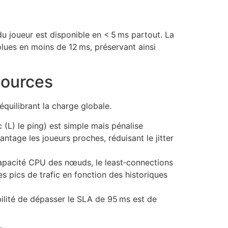
u joueur est disponible en < 5 ms partout. La
olues en moins de 12 ms, préservant ainsi
sources
quilibrant la charge globale.
c (L) le ping) est simple mais pénalise
ntage les joueurs proches, réduisant le jitter
capacité CPU des nœuds, le least‑connections
es pics de trafic en fonction des historiques
bilité de dépasser le SLA de 95 ms est de