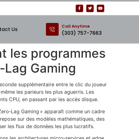
Call Anytime
tact Us
(303) 757-7663
nt les programmes
ro‑Lag Gaming
seconde supplémentaire entre le clic du joueur
 même les parieurs les plus aguerris. Les
ents CPU, en passant par les accès disque.
 « Zero‑Lag Gaming » apparaît comme un cadre
e repose sur des modèles mathématiques, des
ser les flux de données les plus lucratifs.
ons les architectures micro‑services et edge