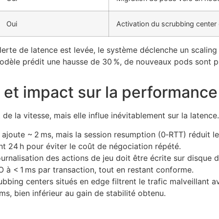
Oui
Activation du scrubbing center
lerte de latence est levée, le système déclenche un scalin
 modèle prédit une hausse de 30 %, de nouveaux pods sont pro
é et impact sur la performance
 de la vitesse, mais elle influe inévitablement sur la latence.
al ajoute ~ 2 ms, mais la session resumption (0‑RTT) réduit l
t 24 h pour éviter le coût de négociation répété.
nalisation des actions de jeu doit être écrite sur disque d
I/O à < 1 ms par transaction, tout en restant conforme.
bing centers situés en edge filtrent le trafic malveillant ava
s, bien inférieur au gain de stabilité obtenu.