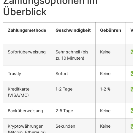
Zahlungsoptionen im
Überblick
Zahlungsmethode
Geschwindigkeit
Gebühren
V
Sofortüberweisung
Sehr schnell (bis
Keine
zu 10 Minuten)
Trustly
Sofort
Keine
Kreditkarte
1‑2 Tage
1‑2 %
(VISA/MC)
Banküberweisung
2‑5 Tage
Keine
Kryptowährungen
Sekunden
Keine
(Bitcoin, Ethereum)