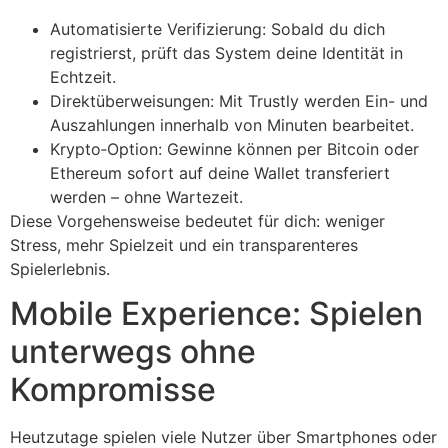
Automatisierte Verifizierung: Sobald du dich
registrierst, prüft das System deine Identität in
Echtzeit.
Direktüberweisungen: Mit Trustly werden Ein- und
Auszahlungen innerhalb von Minuten bearbeitet.
Krypto‑Option: Gewinne können per Bitcoin oder
Ethereum sofort auf deine Wallet transferiert
werden – ohne Wartezeit.
Diese Vorgehensweise bedeutet für dich: weniger
Stress, mehr Spielzeit und ein transparenteres
Spielerlebnis.
Mobile Experience: Spielen
unterwegs ohne
Kompromisse
Heutzutage spielen viele Nutzer über Smartphones oder