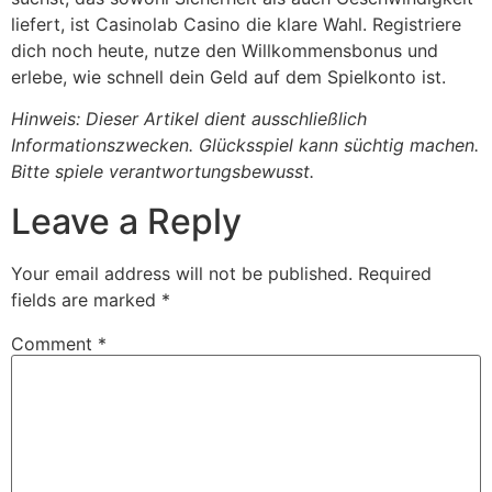
liefert, ist Casinolab Casino die klare Wahl. Registriere
dich noch heute, nutze den Willkommensbonus und
erlebe, wie schnell dein Geld auf dem Spielkonto ist.
Hinweis: Dieser Artikel dient ausschließlich
Informationszwecken. Glücksspiel kann süchtig machen.
Bitte spiele verantwortungsbewusst.
Leave a Reply
Your email address will not be published.
Required
fields are marked
*
Comment
*