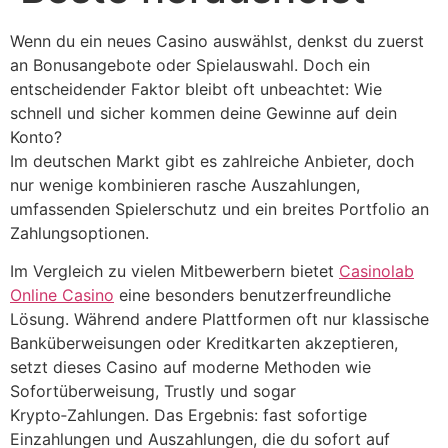
Wenn du ein neues Casino auswählst, denkst du zuerst
an Bonusangebote oder Spielauswahl. Doch ein
entscheidender Faktor bleibt oft unbeachtet: Wie
schnell und sicher kommen deine Gewinne auf dein
Konto?
Im deutschen Markt gibt es zahlreiche Anbieter, doch
nur wenige kombinieren rasche Auszahlungen,
umfassenden Spielerschutz und ein breites Portfolio an
Zahlungsoptionen.
Im Vergleich zu vielen Mitbewerbern bietet
Casinolab
Online Casino
eine besonders benutzerfreundliche
Lösung. Während andere Plattformen oft nur klassische
Banküberweisungen oder Kreditkarten akzeptieren,
setzt dieses Casino auf moderne Methoden wie
Sofortüberweisung, Trustly und sogar
Krypto‑Zahlungen. Das Ergebnis: fast sofortige
Einzahlungen und Auszahlungen, die du sofort auf