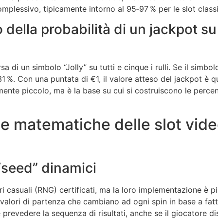
omplessivo, tipicamente intorno al 95‑97 % per le slot class
 della probabilità di un jackpot su 
di un simbolo “Jolly” su tutti e cinque i rulli. Se il simbol
1 %. Con una puntata di €1, il valore atteso del jackpot è 
nte piccolo, ma è la base su cui si costruiscono le percent
e matematiche delle slot vid
“seed” dinamici
i casuali (RNG) certificati, ma la loro implementazione è più 
lori di partenza che cambiano ad ogni spin in base a fattori
prevedere la sequenza di risultati, anche se il giocatore 