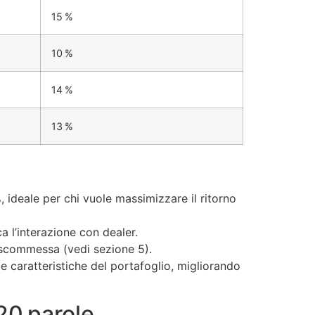
15 %
10 %
14 %
13 %
, ideale per chi vuole massimizzare il ritorno
a l’interazione con dealer.
 scommessa (vedi sezione 5).
le caratteristiche del portafoglio, migliorando
320 parole