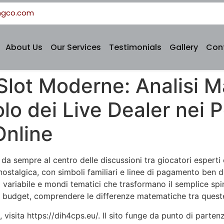
ngco.com
About Us
Our Services
Testimonials
Gallery
Con
 Slot Moderne: Analisi 
olo dei Live Dealer nei P
Online
 da sempre al centro delle discussioni tra giocatori esperti e
nostalgica, con simboli familiari e linee di pagamento ben def
variabile e mondi tematici che trasformano il semplice spi
io budget, comprendere le differenze matematiche tra ques
 visita https://dih4cps.eu/. Il sito funge da punto di parten