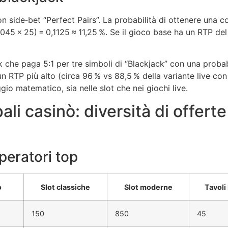
 side‑bet “Perfect Pairs”. La probabilità di ottenere una co
0,0045 × 25) = 0,1125 ≈ 11,25 %. Se il gioco base ha un RTP d
he paga 5:1 per tre simboli di “Blackjack” con una probabili
 un RTP più alto (circa 96 % vs 88,5 % della variante live 
io matematico, sia nelle slot che nei giochi live.
pali casinò: diversità di offert
peratori top
o
Slot classiche
Slot moderne
Tavoli
150
850
45