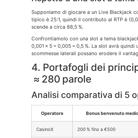
Supponiamo di giocare a un Live Blackjack con
tipico è 25:1, quindi il contributo al RTP è (
scende a circa 88,5 %.
Confrontiamolo con una slot a tema blackjack c
0,001 × 5 = 0,005 = 0,5 %. La slot avrà quindi
scommesse laterali possano erodere il vantagg
4. Portafogli dei princi
≈ 280 parole
Analisi comparativa di 5 o
Operatore
Bonus benvenuto medi
CasinoX
200 % fino a €500