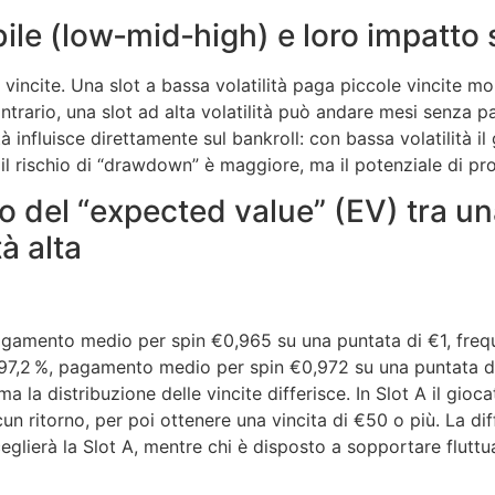
abile (low‑mid‑high) e loro impatto 
lle vincite. Una slot a bassa volatilità paga piccole vincite 
contrario, una slot ad alta volatilità può andare mesi senza
ità influisce direttamente sul bankroll: con bassa volatilità
à il rischio di “drawdown” è maggiore, ma il potenziale di pro
 del “expected value” (EV) tra una 
à alta
pagamento medio per spin €0,965 su una puntata di €1, freq
 97,2 %, pagamento medio per spin €0,972 su una puntata di
a la distribuzione delle vincite differisce. In Slot A il gioc
un ritorno, per poi ottenere una vincita di €50 o più. La dif
sceglierà la Slot A, mentre chi è disposto a sopportare flut