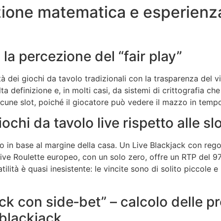
azione matematica e esperienza
la percezione del “fair play”
tà dei giochi da tavolo tradizionali con la trasparenza del
ta definizione e, in molti casi, da sistemi di crittografia c
lcune slot, poiché il giocatore può vedere il mazzo in tempo
ochi da tavolo live rispetto alle sl
no in base al margine della casa. Un Live Blackjack con reg
 Live Roulette europeo, con un solo zero, offre un RTP del 97
atilità è quasi inesistente: le vincite sono di solito piccole 
k con side‑bet” – calcolo delle pro
 blackjack