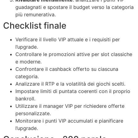
guadagnati e spostare il budget verso la categoria
più remunerativa.
Checklist finale
Verificare il livello VIP attuale e i requisiti per
l’upgrade.
Controllare le promozioni attive per slot classiche
e moderne.
Confrontare il cashback offerto su ciascuna
categoria.
Analizzare il RTP e la volatilità dei giochi scelti.
Impostare limiti di puntata coerenti con il proprio
bankroll.
Utilizzare il manager VIP per richiedere offerte
personalizzate.
Monitorare i punti VIP accumulati e pianificare
l’upgrade.