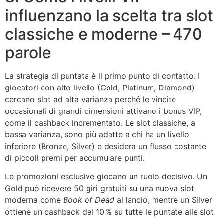
influenzano la scelta tra slot
classiche e moderne – 470
parole
La strategia di puntata è il primo punto di contatto. I
giocatori con alto livello (Gold, Platinum, Diamond)
cercano slot ad alta varianza perché le vincite
occasionali di grandi dimensioni attivano i bonus VIP,
come il cashback incrementato. Le slot classiche, a
bassa varianza, sono più adatte a chi ha un livello
inferiore (Bronze, Silver) e desidera un flusso costante
di piccoli premi per accumulare punti.
Le promozioni esclusive giocano un ruolo decisivo. Un
Gold può ricevere 50 giri gratuiti su una nuova slot
moderna come
Book of Dead
al lancio, mentre un Silver
ottiene un cashback del 10 % su tutte le puntate alle slot