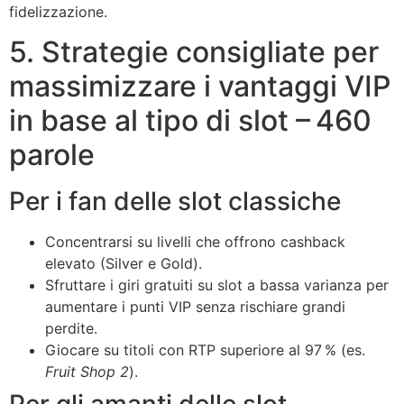
fidelizzazione.
5. Strategie consigliate per
massimizzare i vantaggi VIP
in base al tipo di slot – 460
parole
Per i fan delle slot classiche
Concentrarsi su livelli che offrono cashback
elevato (Silver e Gold).
Sfruttare i giri gratuiti su slot a bassa varianza per
aumentare i punti VIP senza rischiare grandi
perdite.
Giocare su titoli con RTP superiore al 97 % (es.
Fruit Shop 2
).