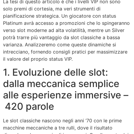
La tesi di questo articolo è che i livelli VIP non sono
solo premi di cortesia, ma veri strumenti di
pianificazione strategica. Un giocatore con status
Platinum avrà accesso a promozioni che lo spingeranno
verso slot moderne ad alta volatilità, mentre un Silver
potrà trarre più vantaggio da slot classiche a bassa
varianza. Analizzeremo come queste dinamiche si
intrecciano, fornendo consigli pratici per massimizzare
il valore del proprio status VIP.
1. Evoluzione delle slot:
dalla meccanica semplice
alle esperienze immersive –
420 parole
Le slot classiche nascono negli anni ’70 con le prime
macchine meccaniche a tre rulli, dove il risultato