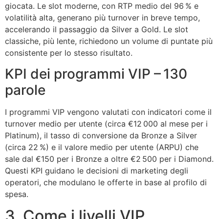
giocata. Le slot moderne, con RTP medio del 96 % e
volatilità alta, generano più turnover in breve tempo,
accelerando il passaggio da Silver a Gold. Le slot
classiche, più lente, richiedono un volume di puntate più
consistente per lo stesso risultato.
KPI dei programmi VIP – 130
parole
I programmi VIP vengono valutati con indicatori come il
turnover medio per utente (circa €12 000 al mese per i
Platinum), il tasso di conversione da Bronze a Silver
(circa 22 %) e il valore medio per utente (ARPU) che
sale dal €150 per i Bronze a oltre €2 500 per i Diamond.
Questi KPI guidano le decisioni di marketing degli
operatori, che modulano le offerte in base al profilo di
spesa.
3. Come i livelli VIP