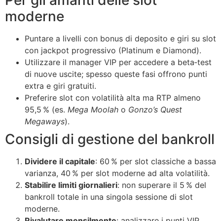
Per gli amanti delle slot
moderne
Puntare a livelli con bonus di deposito e giri su slot
con jackpot progressivo (Platinum e Diamond).
Utilizzare il manager VIP per accedere a beta‑test
di nuove uscite; spesso queste fasi offrono punti
extra e giri gratuiti.
Preferire slot con volatilità alta ma RTP almeno
95,5 % (es.
Mega Moolah
o
Gonzo’s Quest
Megaways
).
Consigli di gestione del bankroll
Dividere il capitale
: 60 % per slot classiche a bassa
varianza, 40 % per slot moderne ad alta volatilità.
Stabilire limiti giornalieri
: non superare il 5 % del
bankroll totale in una singola sessione di slot
moderne.
Rivalutare mensilmente
: analizzare i punti VIP