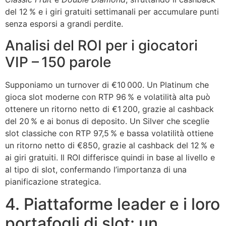
del 12 % e i giri gratuiti settimanali per accumulare punti
senza esporsi a grandi perdite.
Analisi del ROI per i giocatori
VIP – 150 parole
Supponiamo un turnover di €10 000. Un Platinum che
gioca slot moderne con RTP 96 % e volatilità alta può
ottenere un ritorno netto di €1 200, grazie al cashback
del 20 % e ai bonus di deposito. Un Silver che sceglie
slot classiche con RTP 97,5 % e bassa volatilità ottiene
un ritorno netto di €850, grazie al cashback del 12 % e
ai giri gratuiti. Il ROI differisce quindi in base al livello e
al tipo di slot, confermando l’importanza di una
pianificazione strategica.
4. Piattaforme leader e i loro
portafogli di slot: un