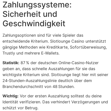
Zahlungssysteme:
Sicherheit und
Geschwindigkeit
Zahlungsoptionen sind für viele Spieler das
entscheidende Kriterium. Slotlounge Casino unterstützt
gängige Methoden wie Kreditkarte, Sofortüberweisung,
Trustly und mehrere E‑Wallets.
Statistik:
87 % der deutschen Online‑Casino‑Nutzer
geben an, dass schnelle Auszahlungen für sie das
wichtigste Kriterium sind. Slotlounge liegt hier mit seiner
24‑Stunden‑Auszahlungslinie deutlich über dem
Branchendurchschnitt von 48 Stunden.
Wichtig:
Vor der ersten Auszahlung solltest du deine
Identität verifizieren. Das verhindert Verzögerungen und
schützt vor Betrug.