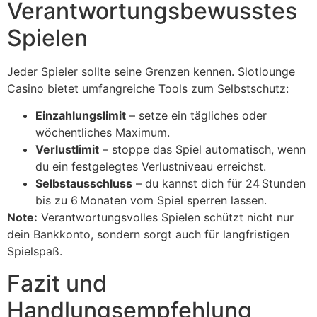
Verantwortungsbewusstes
Spielen
Jeder Spieler sollte seine Grenzen kennen. Slotlounge
Casino bietet umfangreiche Tools zum Selbstschutz:
Einzahlungslimit
– setze ein tägliches oder
wöchentliches Maximum.
Verlustlimit
– stoppe das Spiel automatisch, wenn
du ein festgelegtes Verlustniveau erreichst.
Selbstausschluss
– du kannst dich für 24 Stunden
bis zu 6 Monaten vom Spiel sperren lassen.
Note:
Verantwortungsvolles Spielen schützt nicht nur
dein Bankkonto, sondern sorgt auch für langfristigen
Spielspaß.
Fazit und
Handlungsempfehlung