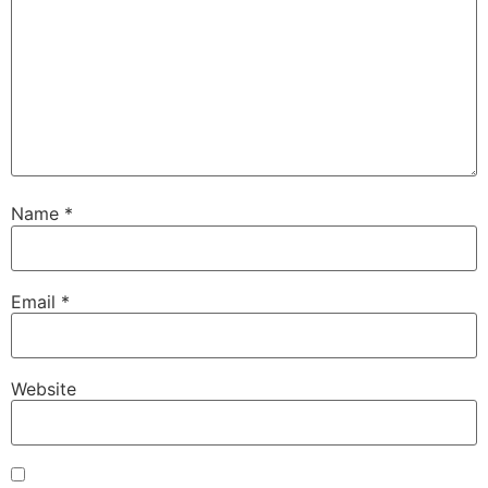
Name
*
Email
*
Website