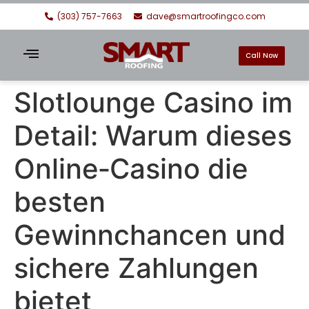
(303) 757-7663
dave@smartroofingco.com
Call Now
Slotlounge Casino im
Detail: Warum dieses
Online‑Casino die
besten
Gewinnchancen und
sichere Zahlungen
bietet