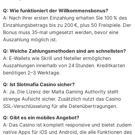
Q: Wie funktioniert der Willkommensbonus?
A: Nach Ihrer ersten Einzahlung erhalten Sie 100 % des
Einzahlungsbetrags bis zu 200 €, plus 50 Freispiele. Der
Bonus muss 35‑mal umgesetzt werden, bevor eine
Auszahlung möglich ist.
Q: Welche Zahlungsmethoden sind am schnellsten?
A: E‑Wallets wie Skrill und Neteller ermöglichen
Auszahlungen innerhalb von 24 Stunden. Kreditkarten
benötigen 2–3 Werktage.
Q: Ist Slotmafia Casino sicher?
A: Ja. Die Lizenz der Malta Gaming Authority stellt
strenge Aufsicht sicher. Zusätzlich nutzt das Casino
SSL‑Verschlüsselung für alle Datenübertragungen.
Q: Gibt es ein mobiles Angebot?
A: Das Casino ist komplett responsive und bietet zudem
native Apps für iOS und Android, die alle Funktionen des