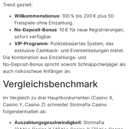
Trend gezielt:
Willkommensbonus
: 100 % bis 200 € plus 50
Freispiele ohne Einzahlung.
No‑Deposit‑Bonus
: 10 € für neue Registrierungen,
sofort verfügbar.
VIP‑Programm
: Punktebasiertes System, das
exklusive Cashback‑ und Eventeinladungen bietet.
Die Kombination aus Einzahlungs‑ und
No‑Deposit‑Bonus spricht sowohl Schnäppchenjäger als
auch risikoscheue Anfänger an.
Vergleichsbenchmark
Im Vergleich zu drei Hauptkonkurrenten (Casino X,
Casino Y, Casino Z) schneidet Slotmafia Casino
folgendermaßen ab:
Auszahlungsgeschwindigkeit
: Slotmafia