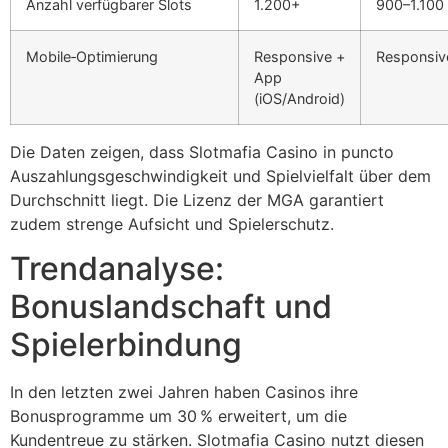
Anzahl verfügbarer Slots
1.200+
900–1.100
Mobile‑Optimierung
Responsive +
Responsiv
App
(iOS/Android)
Die Daten zeigen, dass Slotmafia Casino in puncto
Auszahlungsgeschwindigkeit und Spielvielfalt über dem
Durchschnitt liegt. Die Lizenz der MGA garantiert
zudem strenge Aufsicht und Spielerschutz.
Trendanalyse:
Bonuslandschaft und
Spielerbindung
In den letzten zwei Jahren haben Casinos ihre
Bonusprogramme um 30 % erweitert, um die
Kundentreue zu stärken. Slotmafia Casino nutzt diesen