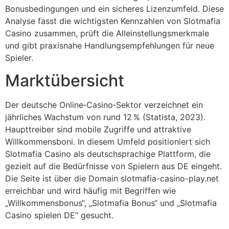
Bonusbedingungen und ein sicheres Lizenzumfeld. Diese
Analyse fasst die wichtigsten Kennzahlen von Slotmafia
Casino zusammen, prüft die Alleinstellungsmerkmale
und gibt praxisnahe Handlungsempfehlungen für neue
Spieler.
Marktübersicht
Der deutsche Online‑Casino‑Sektor verzeichnet ein
jährliches Wachstum von rund 12 % (Statista, 2023).
Haupttreiber sind mobile Zugriffe und attraktive
Willkommensboni. In diesem Umfeld positioniert sich
Slotmafia Casino als deutschsprachige Plattform, die
gezielt auf die Bedürfnisse von Spielern aus DE eingeht.
Die Seite ist über die Domain slotmafia-casino-play.net
erreichbar und wird häufig mit Begriffen wie
„Willkommensbonus“, „Slotmafia Bonus“ und „Slotmafia
Casino spielen DE“ gesucht.