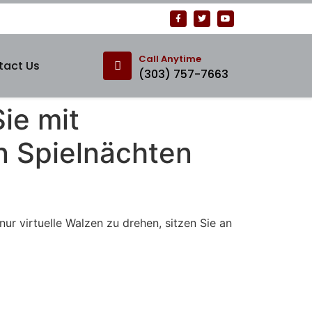
Call Anytime
tact Us
(303) 757-7663
ie mit
n Spielnächten
ur virtuelle Walzen zu drehen, sitzen Sie an