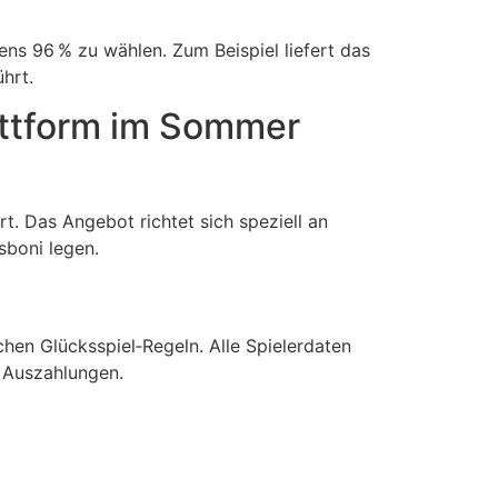
ens 96 % zu wählen. Zum Beispiel liefert das
hrt.
attform im Sommer
t. Das Angebot richtet sich speziell an
sboni legen.
hen Glücksspiel‑Regeln. Alle Spielerdaten
d Auszahlungen.