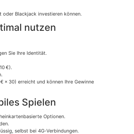
at oder Blackjack investieren können.
timal nutzen
en Sie Ihre Identität.
10 €).
.
 € × 30) erreicht und können Ihre Gewinne
iles Spielen
heinkartenbasierte Optionen.
den.
lüssig, selbst bei 4G‑Verbindungen.