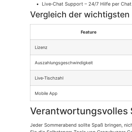
Live‑Chat Support – 24/7 Hilfe per Cha
Vergleich der wichtigsten
Feature
Lizenz
Auszahlungsgeschwindigkeit
Live‑Tischzahl
Mobile App
Verantwortungsvolles S
Jeder Sommerabend sollte Spaß bringen, nicht