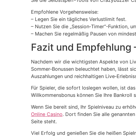
Sie die Selbstsperr‑Tools von Crazybuzzer C
Empfohlene Vorgehensweise:
– Legen Sie ein tägliches Verlustlimit fest.
– Nutzen Sie die „Session‑Timer“-Funktion, um
– Machen Sie regelmäßig Pausen von mindest
Fazit und Empfehlung 
Nachdem wir die wichtigsten Aspekte von Li
Sommer‑Bonussen beleuchtet haben, lässt sich 
Auszahlungen und reichhaltigen Live‑Erlebnis
Für Spieler, die sofort loslegen wollen, ist
Willkommensbonus können Sie Ihre Bankroll s
Wenn Sie bereit sind, Ihr Spielniveau zu erh
Online Casino
. Dort finden Sie alle genannte
Seite steht.
Viel Erfolg und genießen Sie die heißen Spiel