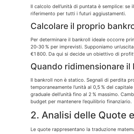
Il calcolo dell’unità di puntata è semplice: se
riferimento per tutti i futuri aggiustamenti.
Calcolare il proprio bankro
Per determinare il bankroll ideale occorre pri
20‑30 % per imprevisti. Supponiamo un’uscita m
€1 800. Da qui si decide un obiettivo di profit
Quando ridimensionare il 
Il bankroll non è statico. Segnali di perdita 
temporaneamente l’unità al 0,5 % del capitale 
graduale dell’unità fino al 2 % massimo. Camb
budget per mantenere l’equilibrio finanziario.
2. Analisi delle Quote 
Le quote rappresentano la traduzione matemat