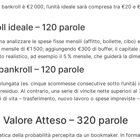
 il bankroll è €2 000, l’unità ideale sarà compresa tra €20 e
ll ideale – 120 parole
ma analizzare le spese fisse mensili (affitto, bollette, cibo
ensile di €1 500; aggiungendo €300 di buffer, il capitale di
to realistico, ad esempio il 5 % mensile, che guiderà la dime
bankroll – 120 parole
prolungata (es. cinque scommesse consecutive sotto l’unità) i
residuo. Al contrario, una serie di vincite nette superiori 
i di vita – trasferimento, nuovo lavoro o spese impreviste 
e Valore Atteso – 320 parole
ica della probabilità percepita da un bookmaker. In forma