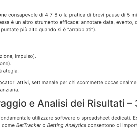
one consapevole di 4‑7‑8 o la pratica di brevi pause di 5 mi
ssa è un altro strumento efficace: annotare data, evento, q
 puntate più alte quando si è “arrabbiati”).
izione, impulso).
ione).
trategia.
iocatori attivi, settimanale per chi scommette occasionalmen
anziaria.
aggio e Analisi dei Risultati –
, è fondamentale utilizzare software o spreadsheet dedicati.
app come
BetTracker
o
Betting Analytics
consentono di impor