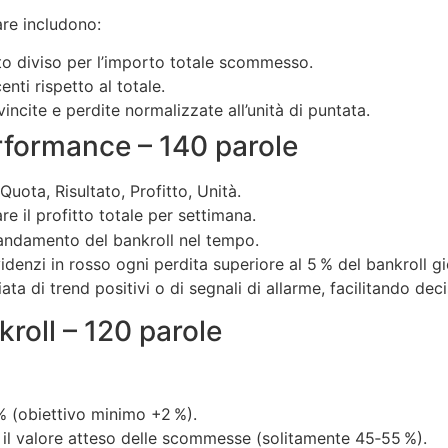
are includono:
to diviso per l’importo totale scommesso.
nti rispetto al totale.
 vincite e perdite normalizzate all’unità di puntata.
rformance – 140 parole
Quota, Risultato, Profitto, Unità.
re il profitto totale per settimana.
’andamento del bankroll nel tempo.
denzi in rosso ogni perdita superiore al 5 % del bankroll gi
a di trend positivi o di segnali di allarme, facilitando deci
roll – 120 parole
0 % (obiettivo minimo +2 %).
n il valore atteso delle scommesse (solitamente 45‑55 %).