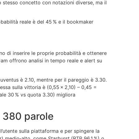
o stesso concetto con notazioni diverse, ma il
obabilità reale è del 45 % e il bookmaker
o di inserire le proprie probabilità e ottenere
m offrono analisi in tempo reale e alert su
Juventus è 2.10, mentre per il pareggio è 3.30.
essa sulla vittoria è (0,55 × 2,10) – 0,45 =
eale 30 % vs quota 3.30) migliora
– 380 parole
’utente sulla piattaforma e per spingere la
ayer) medio‑alto, come
Starburst
(RTP 96,1 %) o