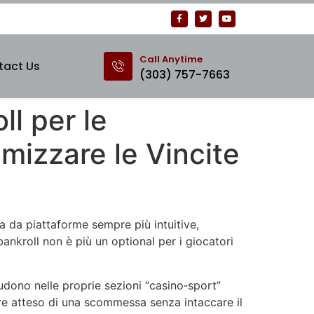
Call Anytime
tact Us
(303) 757-7663
ll per le
izzare le Vincite
a da piattaforme sempre più intuitive,
ankroll non è più un optional per i giocatori
ludono nelle proprie sezioni “casino‑sport”
lore atteso di una scommessa senza intaccare il