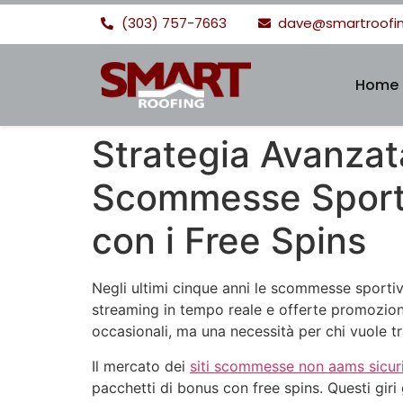
(303) 757-7663
dave@smartroofi
Home
Strategia Avanzata
Scommesse Sporti
con i Free Spins
Negli ultimi cinque anni le scommesse sportiv
streaming in tempo reale e offerte promozional
occasionali, ma una necessità per chi vuole tr
Il mercato dei
siti scommesse non aams sicur
pacchetti di bonus con free spins. Questi giri