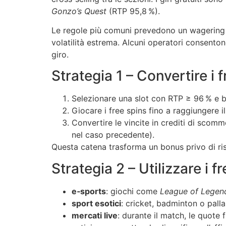
Gonzo’s Quest
(RTP 95,8 %).
Le regole più comuni prevedono un wagering di 
volatilità estrema. Alcuni operatori consenton
giro.
Strategia 1 – Convertire i
Selezionare una slot con RTP ≥ 96 % e ba
Giocare i free spins fino a raggiungere 
Convertire le vincite in crediti di scomme
nel caso precedente).
Questa catena trasforma un bonus privo di ri
Strategia 2 – Utilizzare i 
e‑sports
: giochi come
League of Legen
sport esotici
: cricket, badminton o pall
mercati live
: durante il match, le quote 