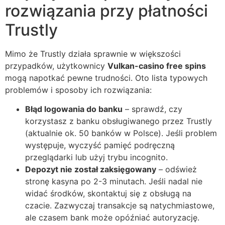
rozwiązania przy płatności
Trustly
Mimo że Trustly działa sprawnie w większości
przypadków, użytkownicy
Vulkan-casino free spins
mogą napotkać pewne trudności. Oto lista typowych
problemów i sposoby ich rozwiązania:
Błąd logowania do banku
– sprawdź, czy
korzystasz z banku obsługiwanego przez Trustly
(aktualnie ok. 50 banków w Polsce). Jeśli problem
występuje, wyczyść pamięć podręczną
przeglądarki lub użyj trybu incognito.
Depozyt nie został zaksięgowany
– odśwież
stronę kasyna po 2-3 minutach. Jeśli nadal nie
widać środków, skontaktuj się z obsługą na
czacie. Zazwyczaj transakcje są natychmiastowe,
ale czasem bank może opóźniać autoryzację.