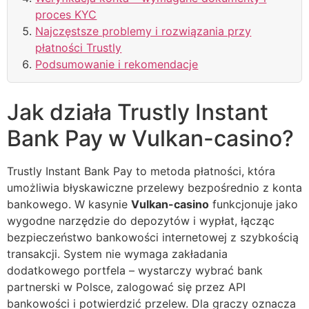
proces KYC
Najczęstsze problemy i rozwiązania przy
płatności Trustly
Podsumowanie i rekomendacje
Jak działa Trustly Instant
Bank Pay w Vulkan-casino?
Trustly Instant Bank Pay to metoda płatności, która
umożliwia błyskawiczne przelewy bezpośrednio z konta
bankowego. W kasynie
Vulkan-casino
funkcjonuje jako
wygodne narzędzie do depozytów i wypłat, łącząc
bezpieczeństwo bankowości internetowej z szybkością
transakcji. System nie wymaga zakładania
dodatkowego portfela – wystarczy wybrać bank
partnerski w Polsce, zalogować się przez API
bankowości i potwierdzić przelew. Dla graczy oznacza