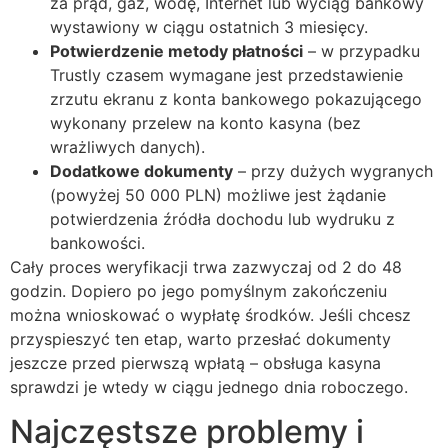
za prąd, gaz, wodę, Internet lub wyciąg bankowy
wystawiony w ciągu ostatnich 3 miesięcy.
Potwierdzenie metody płatności
– w przypadku
Trustly czasem wymagane jest przedstawienie
zrzutu ekranu z konta bankowego pokazującego
wykonany przelew na konto kasyna (bez
wrażliwych danych).
Dodatkowe dokumenty
– przy dużych wygranych
(powyżej 50 000 PLN) możliwe jest żądanie
potwierdzenia źródła dochodu lub wydruku z
bankowości.
Cały proces weryfikacji trwa zazwyczaj od 2 do 48
godzin. Dopiero po jego pomyślnym zakończeniu
można wnioskować o wypłatę środków. Jeśli chcesz
przyspieszyć ten etap, warto przesłać dokumenty
jeszcze przed pierwszą wpłatą – obsługa kasyna
sprawdzi je wtedy w ciągu jednego dnia roboczego.
Najczęstsze problemy i