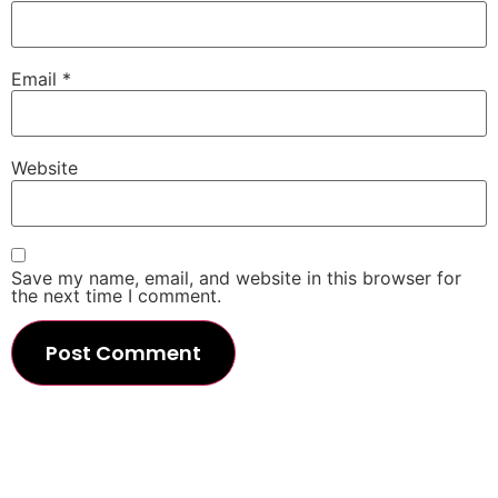
Email
*
Website
Save my name, email, and website in this browser for
the next time I comment.