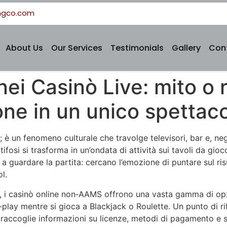
ngco.com
About Us
Our Services
Testimonials
Gallery
Con
ei Casinò Live: mito o 
ne in un unico spettac
 è un fenomeno culturale che travolge televisori, bar e, neg
ifosi si trasforma in un’ondata di attività sui tavoli da gio
i a guardare la partita: cercano l’emozione di puntare sul ris
l.
, i casinò online non‑AAMS offrono una vasta gamma di opz
play mentre si gioca a Blackjack o Roulette. Un punto di rif
 raccoglie informazioni su licenze, metodi di pagamento e 