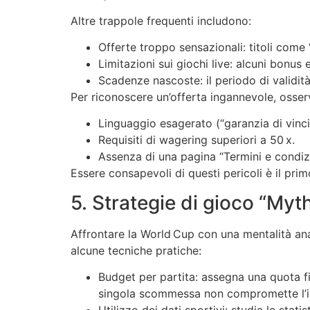
Altre trappole frequenti includono:
Offerte troppo sensazionali: titoli come
Limitazioni sui giochi live: alcuni bonus
Scadenze nascoste: il periodo di validità
Per riconoscere un’offerta ingannevole, osserv
Linguaggio esagerato (“garanzia di vincita”
Requisiti di wagering superiori a 50 x.
Assenza di una pagina “Termini e condizi
Essere consapevoli di questi pericoli è il pr
5. Strategie di gioco “Myt
Affrontare la World Cup con una mentalità ana
alcune tecniche pratiche:
Budget per partita: assegna una quota fi
singola scommessa non compromette l’in