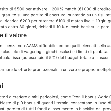
osito di €500 per attivare il 200 % match (€1 000 di credito
e gratuite su una partita di apertura, puntando su un risulta
, ricarica €200 per ottenere €100 di match live + 10 giri gr
o entro 30 giorni, richiedi il 10 % di cash‑back sulle perdi
 il valore
con licenza non‑AAMS affidabile, come quelli elencati nella
l
 clausole di wagering, i giochi esclusi e i limiti di puntata.
tuale fissa (ad esempio il 5 %) del budget totale a ciascu
rmare le offerte promozionali in un vero e proprio moltiplic
i
atori a credere a miti pericolosi, come “con il bonus World
ichieste di più bonus di quanti i termini consentano, o l’uso di
 perdita di tutti i fondi e inserimento in blacklist dei prov