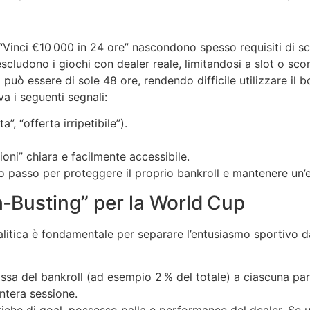
 “Vinci €10 000 in 24 ore” nascondono spesso requisiti di sc
 escludono i giochi con dealer reale, limitandosi a slot o s
 può essere di sole 48 ore, rendendo difficile utilizzare il 
a i seguenti segnali:
, “offerta irripetibile”).
oni” chiara e facilmente accessibile.
imo passo per proteggere il proprio bankroll e mantenere un’
h‑Busting” per la World Cup
litica è fondamentale per separare l’entusiasmo sportivo da
ssa del bankroll (ad esempio 2 % del totale) a ciascuna par
tera sessione.