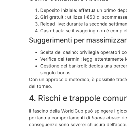
Deposito iniziale: effettua un primo dep
Giri gratuiti: utilizza i €50 di scommess
Reload live: durante la seconda settimana
Cash‑back: se il wagering non è completat
Suggerimenti per massimizzare
Scelta del casinò: privilegia operatori 
Verifica dei termini: leggi attentamente le
Gestione del bankroll: dedica una percen
singolo bonus.
Con un approccio metodico, è possibile trasfo
del torneo.
4. Rischi e trappole comun
Il fascino della World Cup può spingere i gioc
portano a comportamenti di
bonus‑abuse
: r
conseguenze sono severe: chiusura dell’account,