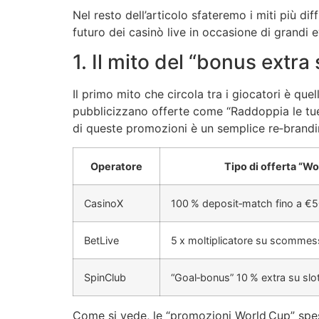
Nel resto dell’articolo sfateremo i miti più 
futuro dei casinò live in occasione di grandi e
1. Il mito del “bonus extra
Il primo mito che circola tra i giocatori è que
pubblicizzano offerte come “Raddoppia le tue v
di queste promozioni è un semplice re‑brandin
Operatore
Tipo di offerta “Wo
CasinoX
100 % deposit‑match fino a €50
BetLive
5 x moltiplicatore su scommess
SpinClub
“Goal‑bonus” 10 % extra su slo
Come si vede, le “promozioni World Cup” spes