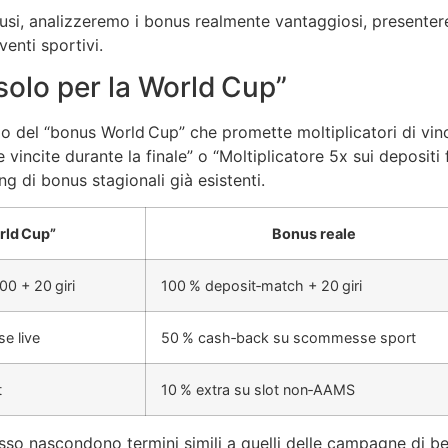
diffusi, analizzeremo i bonus realmente vantaggiosi, present
venti sportivi.
 solo per la World Cup”
llo del “bonus World Cup” che promette moltiplicatori di vinci
incite durante la finale” o “Moltiplicatore 5x sui depositi f
g di bonus stagionali già esistenti.
rld Cup”
Bonus reale
0 + 20 giri
100 % deposit‑match + 20 giri
e live
50 % cash‑back su scommesse sport
t
10 % extra su slot non‑AAMS
so nascondono termini simili a quelli delle campagne di ben