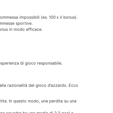
ommessa impossibili (es. 100 x il bonus).
commesse sportive.
bonus in modo efficace.
esperienza di gioco responsabile.
lla razionalità del gioco d’azzardo. Ecco
tita. In questo modo, una perdita su una