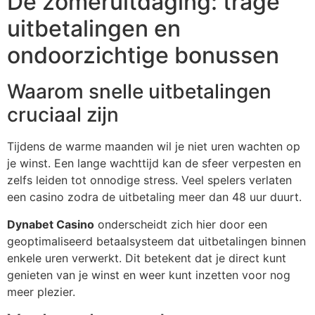
De zomeruitdaging: trage
uitbetalingen en
ondoorzichtige bonussen
Waarom snelle uitbetalingen
cruciaal zijn
Tijdens de warme maanden wil je niet uren wachten op
je winst. Een lange wachttijd kan de sfeer verpesten en
zelfs leiden tot onnodige stress. Veel spelers verlaten
een casino zodra de uitbetaling meer dan 48 uur duurt.
Dynabet Casino
onderscheidt zich hier door een
geoptimaliseerd betaalsysteem dat uitbetalingen binnen
enkele uren verwerkt. Dit betekent dat je direct kunt
genieten van je winst en weer kunt inzetten voor nog
meer plezier.