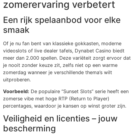
zomerervaring verbetert
Een rijk spelaanbod voor elke
smaak
Of je nu fan bent van klassieke gokkasten, moderne
videoslots of live dealer tafels, Dynabet Casino biedt
meer dan 2.000 spellen. Deze variëteit zorgt ervoor dat
je nooit zonder keuze zit, zelfs niet op een warme
zomerdag wanneer je verschillende thema’s wilt
uitproberen.
Voorbeeld:
De populaire “Sunset Slots” serie heeft een
zomerse vibe met hoge RTP (Return to Player)
percentages, waardoor je kansen op winst groter zijn.
Veiligheid en licenties – jouw
bescherming