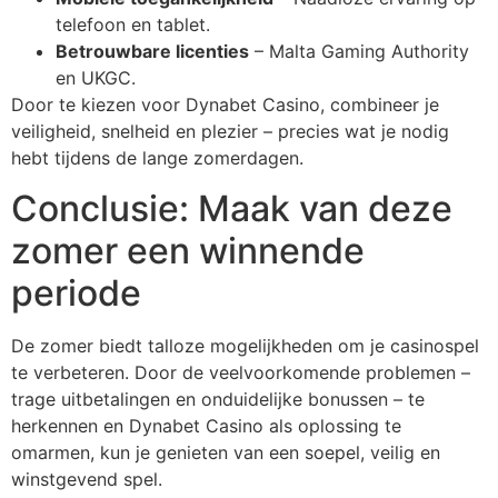
telefoon en tablet.
Betrouwbare licenties
– Malta Gaming Authority
en UKGC.
Door te kiezen voor Dynabet Casino, combineer je
veiligheid, snelheid en plezier – precies wat je nodig
hebt tijdens de lange zomerdagen.
Conclusie: Maak van deze
zomer een winnende
periode
De zomer biedt talloze mogelijkheden om je casinospel
te verbeteren. Door de veelvoorkomende problemen –
trage uitbetalingen en onduidelijke bonussen – te
herkennen en Dynabet Casino als oplossing te
omarmen, kun je genieten van een soepel, veilig en
winstgevend spel.