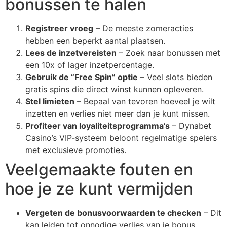
bonussen te halen
Registreer vroeg
– De meeste zomeracties
hebben een beperkt aantal plaatsen.
Lees de inzetvereisten
– Zoek naar bonussen met
een 10x of lager inzetpercentage.
Gebruik de “Free Spin” optie
– Veel slots bieden
gratis spins die direct winst kunnen opleveren.
Stel limieten
– Bepaal van tevoren hoeveel je wilt
inzetten en verlies niet meer dan je kunt missen.
Profiteer van loyaliteitsprogramma’s
– Dynabet
Casino’s VIP-systeem beloont regelmatige spelers
met exclusieve promoties.
Veelgemaakte fouten en
hoe je ze kunt vermijden
Vergeten de bonusvoorwaarden te checken
– Dit
kan leiden tot onnodige verlies van je bonus.