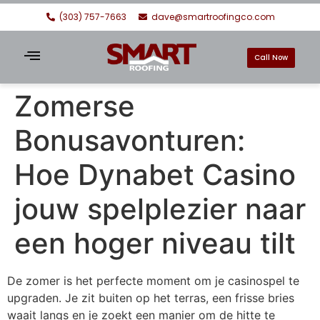
(303) 757-7663
dave@smartroofingco.com
Call Now
Zomerse
Bonusavonturen:
Hoe Dynabet Casino
jouw spelplezier naar
een hoger niveau tilt
De zomer is het perfecte moment om je casinospel te
upgraden. Je zit buiten op het terras, een frisse bries
waait langs en je zoekt een manier om de hitte te