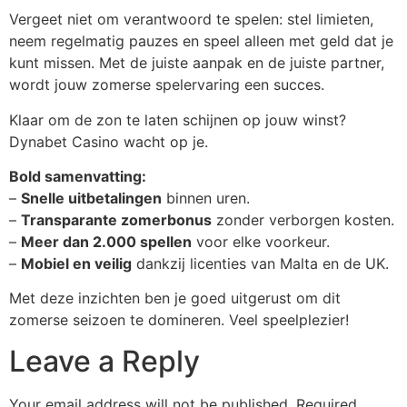
Vergeet niet om verantwoord te spelen: stel limieten,
neem regelmatig pauzes en speel alleen met geld dat je
kunt missen. Met de juiste aanpak en de juiste partner,
wordt jouw zomerse spelervaring een succes.
Klaar om de zon te laten schijnen op jouw winst?
Dynabet Casino wacht op je.
Bold samenvatting:
–
Snelle uitbetalingen
binnen uren.
–
Transparante zomerbonus
zonder verborgen kosten.
–
Meer dan 2.000 spellen
voor elke voorkeur.
–
Mobiel en veilig
dankzij licenties van Malta en de UK.
Met deze inzichten ben je goed uitgerust om dit
zomerse seizoen te domineren. Veel speelplezier!
Leave a Reply
Your email address will not be published.
Required