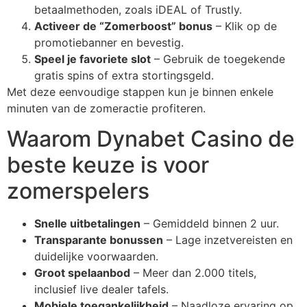
betaalmethoden, zoals iDEAL of Trustly.
Activeer de “Zomerboost” bonus
– Klik op de
promotiebanner en bevestig.
Speel je favoriete slot
– Gebruik de toegekende
gratis spins of extra stortingsgeld.
Met deze eenvoudige stappen kun je binnen enkele
minuten van de zomeractie profiteren.
Waarom Dynabet Casino de
beste keuze is voor
zomerspelers
Snelle uitbetalingen
– Gemiddeld binnen 2 uur.
Transparante bonussen
– Lage inzetvereisten en
duidelijke voorwaarden.
Groot spelaanbod
– Meer dan 2.000 titels,
inclusief live dealer tafels.
Mobiele toegankelijkheid
– Naadloze ervaring op